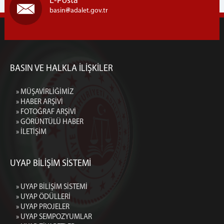
E-Posta
basin
adalet.gov.tr
BASIN VE HALKLA İLİŞKİLER
» MÜŞAVİRLİĞİMİZ
» HABER ARŞİVİ
» FOTOĞRAF ARŞİVİ
» GÖRÜNTÜLÜ HABER
» İLETİŞİM
UYAP BİLİŞİM SİSTEMİ
» UYAP BİLİŞİM SİSTEMİ
» UYAP ÖDÜLLERİ
» UYAP PROJELER
» UYAP SEMPOZYUMLAR