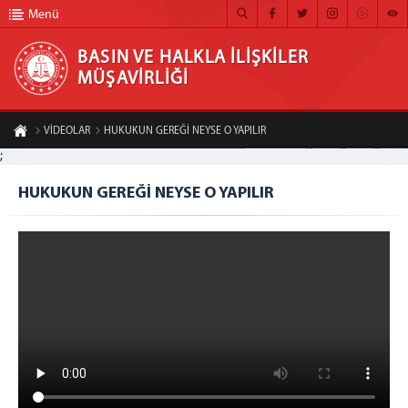
Menü
BASIN VE HALKLA İLİŞKİLER
MÜŞAVİRLİĞİ
BASIN VE HALKLA İLİŞKİLER MÜŞAVİRLİĞİ
VİDEOLAR
HUKUKUN GEREĞİ NEYSE O YAPILIR
ANA SAYFA
;
A-
A+
Paylaş
MÜŞAVİRLİĞİMİZ
HUKUKUN GEREĞİ NEYSE O YAPILIR
HABER ARŞİVİ
FOTOĞRAF ARŞİVİ
GÖRÜNTÜLÜ HABER
BÜLTEN
İLETİŞİM