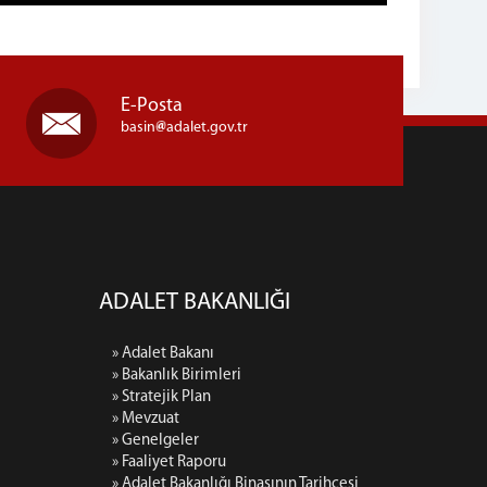
E-Posta
basin
adalet.gov.tr
ADALET BAKANLIĞI
» Adalet Bakanı
» Bakanlık Birimleri
» Stratejik Plan
» Mevzuat
» Genelgeler
» Faaliyet Raporu
» Adalet Bakanlığı Binasının Tarihçesi