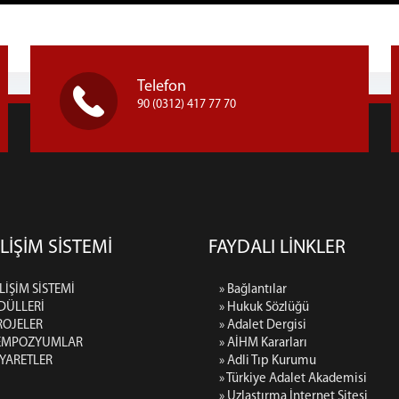
Telefon
90 (0312) 417 77 70
LİŞİM SİSTEMİ
FAYDALI LİNKLER
LİŞİM SİSTEMİ
» Bağlantılar
DÜLLERİ
» Hukuk Sözlüğü
ROJELER
» Adalet Dergisi
SEMPOZYUMLAR
» AİHM Kararları
İYARETLER
» Adli Tıp Kurumu
» Türkiye Adalet Akademisi
» Uzlaştırma İnternet Sitesi