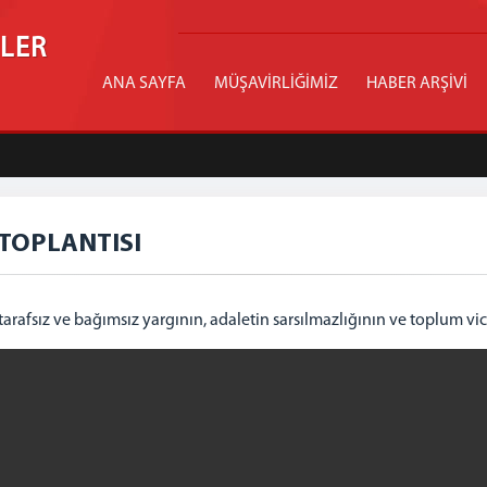
İLER
ANA SAYFA
MÜŞAVİRLİĞİMİZ
HABER ARŞİVİ
TOPLANTISI
rafsız ve bağımsız yargının, adaletin sarsılmazlığının ve toplum vi