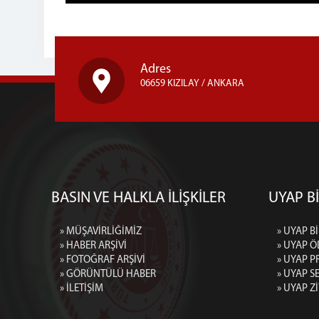
Adres
06659 KIZILAY / ANKARA
BASIN VE HALKLA İLİŞKİLER
UYAP Bİ
» MÜŞAVİRLİĞİMİZ
» UYAP Bİ
» HABER ARŞİVİ
» UYAP Ö
» FOTOĞRAF ARŞİVİ
» UYAP P
» GÖRÜNTÜLÜ HABER
» UYAP 
» İLETİŞİM
» UYAP Z