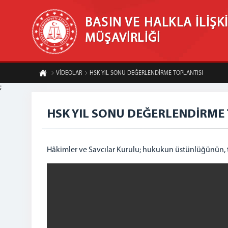
BASIN VE HALKLA İLİŞK
MÜŞAVİRLİĞİ
VİDEOLAR
HSK YIL SONU DEĞERLENDİRME TOPLANTISI
;
HSK YIL SONU DEĞERLENDİRME 
Hâkimler ve Savcılar Kurulu; hukukun üstünlüğünün, ta