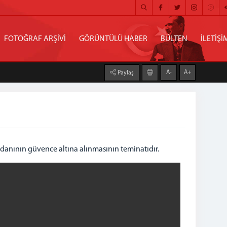
FOTOĞRAF ARŞİVİ
GÖRÜNTÜLÜ HABER
BÜLTEN
İLETİŞİ
A-
A+
Paylaş
cdanının güvence altına alınmasının teminatıdır.