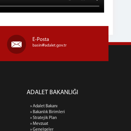
E-Posta
basin
adalet.gov.tr
ADALET BAKANLIĞI
» Adalet Bakanı
» Bakanlık Birimleri
» Stratejik Plan
» Mevzuat
» Genelgeler