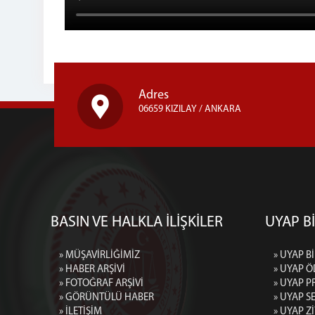
Adres
06659 KIZILAY / ANKARA
BASIN VE HALKLA İLİŞKİLER
UYAP Bİ
» MÜŞAVİRLİĞİMİZ
» UYAP Bİ
» HABER ARŞİVİ
» UYAP Ö
» FOTOĞRAF ARŞİVİ
» UYAP P
» GÖRÜNTÜLÜ HABER
» UYAP 
» İLETİŞİM
» UYAP Z