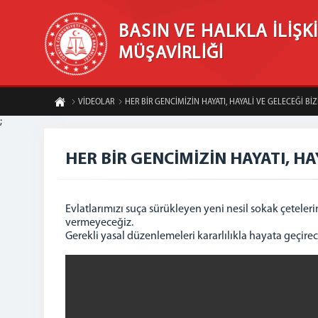
BASIN VE HALKLA İLİŞK
MÜŞAVİRLİĞİ
VİDEOLAR
HER BİR GENCİMİZİN HAYATI, HAYALİ VE GELECEĞİ Bİ
;
HER BİR GENCİMİZİN HAYATI, HA
Evlatlarımızı suça sürükleyen yeni nesil sokak çetele
vermeyeceğiz.
Gerekli yasal düzenlemeleri kararlılıkla hayata geçirec