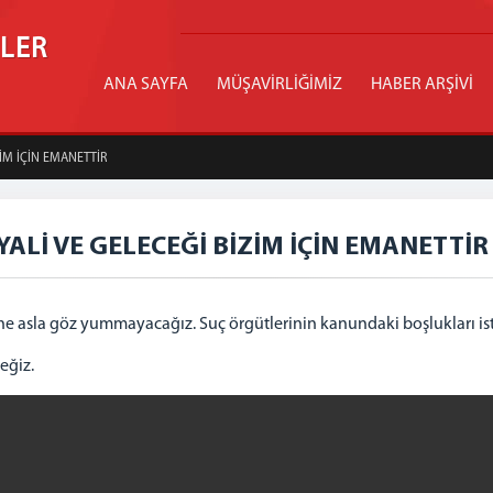
İLER
ANA SAYFA
MÜŞAVİRLİĞİMİZ
HABER ARŞİVİ
ZİM İÇİN EMANETTİR
YALİ VE GELECEĞİ BİZİM İÇİN EMANETTİR
rine asla göz yummayacağız. Suç örgütlerinin kanundaki boşlukları is
eğiz.