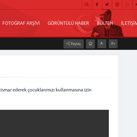
FOTOĞRAF ARŞİVİ
GÖRÜNTÜLÜ HABER
BÜLTEN
İLETİŞİ
A-
A+
Paylaş
tismar ederek çocuklarımızı kullanmasına izin