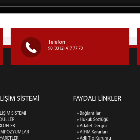
Telefon
90 (0312) 417 77 70
LİŞİM SİSTEMİ
FAYDALI LİNKLER
LİŞİM SİSTEMİ
» Bağlantılar
DÜLLERİ
» Hukuk Sözlüğü
ROJELER
» Adalet Dergisi
SEMPOZYUMLAR
» AİHM Kararları
İYARETLER
» Adli Tıp Kurumu