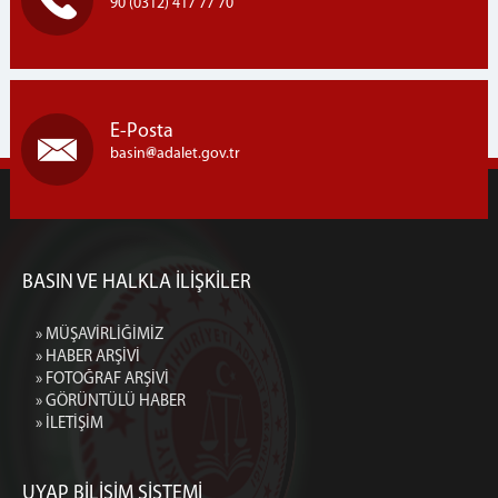
90 (0312) 417 77 70
E-Posta
basin
adalet.gov.tr
BASIN VE HALKLA İLİŞKİLER
» MÜŞAVİRLİĞİMİZ
» HABER ARŞİVİ
» FOTOĞRAF ARŞİVİ
» GÖRÜNTÜLÜ HABER
» İLETİŞİM
UYAP BİLİŞİM SİSTEMİ