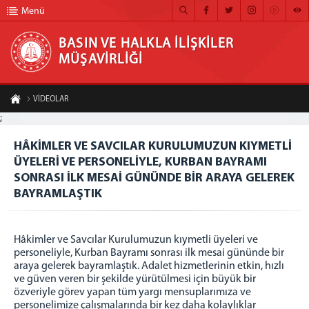
Menü
BASIN VE HALKLA İLİŞKİLER
MÜŞAVİRLİĞİ
BASIN VE HALKLA İLİŞKİLER MÜŞAVİRLİĞİ
VİDEOLAR
ANA SAYFA
;
HÂKİMLER VE SAVCILAR KURULUMUZUN KIYMETLİ ÜYELERİ VE PERSONELİYLE,
KURBAN BAYRAMI SONRASI İLK MESAİ GÜNÜNDE BİR ARAYA GELEREK BAYRAMLAŞTIK
MÜŞAVİRLİĞİMİZ
HÂKİMLER VE SAVCILAR KURULUMUZUN KIYMETLİ
A-
A+
ÜYELERİ VE PERSONELİYLE, KURBAN BAYRAMI
Paylaş
HABER ARŞİVİ
SONRASI İLK MESAİ GÜNÜNDE BİR ARAYA GELEREK
FOTOĞRAF ARŞİVİ
BAYRAMLAŞTIK
GÖRÜNTÜLÜ HABER
Hâkimler ve Savcılar Kurulumuzun kıymetli üyeleri ve
BÜLTEN
personeliyle, Kurban Bayramı sonrası ilk mesai gününde bir
araya gelerek bayramlaştık. Adalet hizmetlerinin etkin, hızlı
İLETİŞİM
ve güven veren bir şekilde yürütülmesi için büyük bir
özveriyle görev yapan tüm yargı mensuplarımıza ve
personelimize çalışmalarında bir kez daha kolaylıklar