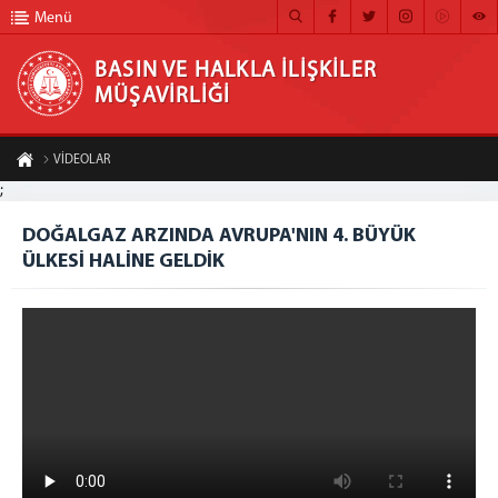
Menü
BASIN VE HALKLA İLİŞKİLER
MÜŞAVİRLİĞİ
BASIN VE HALKLA İLİŞKİLER MÜŞAVİRLİĞİ
VİDEOLAR
ANA SAYFA
;
DOĞALGAZ ARZINDA AVRUPA'NIN 4. BÜYÜK ÜLKESİ HALİNE GELDİK
MÜŞAVİRLİĞİMİZ
DOĞALGAZ ARZINDA AVRUPA'NIN 4. BÜYÜK
A-
A+
Paylaş
ÜLKESİ HALİNE GELDİK
HABER ARŞİVİ
FOTOĞRAF ARŞİVİ
GÖRÜNTÜLÜ HABER
BÜLTEN
İLETİŞİM