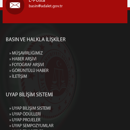
E-Posta
basin
adalet.gov.tr
BASIN VE HALKLA İLİŞKİLER
» MÜŞAVİRLİĞİMİZ
» HABER ARŞİVİ
» FOTOĞRAF ARŞİVİ
» GÖRÜNTÜLÜ HABER
» İLETİŞİM
UYAP BİLİŞİM SİSTEMİ
» UYAP BİLİŞİM SİSTEMİ
» UYAP ÖDÜLLERİ
» UYAP PROJELER
» UYAP SEMPOZYUMLAR