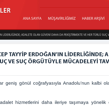
İLER
ANA SAYFA
MÜŞAVİRLİĞİMİZ
HABER ARŞİVİ
N LİDERLİĞİNDE; ADALETE OLAN GÜVENİ DAHA DA PEKİŞTİRMEKTE VE HER TÜRLÜ SUÇ
P TAYYİP ERDOĞAN’IN LİDERLİĞİNDE; 
SUÇ VE SUÇ ÖRGÜTÜYLE MÜCADELEYİ TA
ar geniş gönül coğrafyasıyla Anadolu’nun kalbi ol
adalet hizmetlerini daha ileriye taşımaya yönelik 