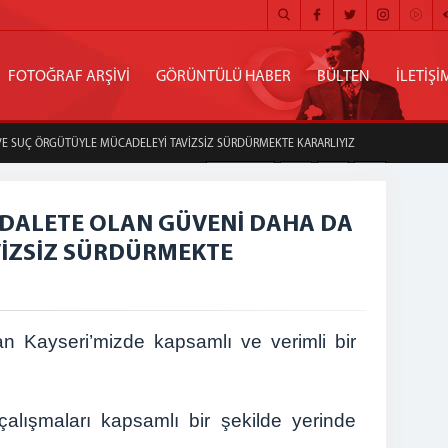
FOTOĞRAF ARŞİVİ
GÖRÜNTÜLÜ HABER
BÜLTEN
İLETİŞİ
 VE SUÇ ÖRGÜTÜYLE MÜCADELEYİ TAVİZSİZ SÜRDÜRMEKTE KARARLIYIZ
A-
A+
Paylaş
ADALETE OLAN GÜVENİ DAHA DA
VİZSİZ SÜRDÜRMEKTE
an Kayseri’mizde kapsamlı ve verimli bir
çalışmaları kapsamlı bir şekilde yerinde