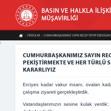
BASIN VE HALKLA İLİŞK
MÜŞAVİRLİĞİ
VİDEOLAR
CUMHURBAŞKANIMIZ SAYIN RECEP TAYYİP ERDOĞAN’I
;
CUMHURBAŞKANIMIZ SAYIN RECE
PEKİŞTİRMEKTE VE HER TÜRLÜ 
KARARLIYIZ
Erciyes kadar vakur insanı, ovaları kad
çalışma ziyareti gerçekleştirdik.
Vatandaşlarımızın sesine kulak verdik; 