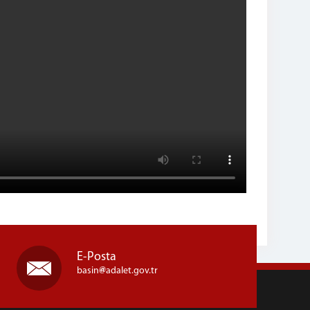
E-Posta
basin
adalet.gov.tr