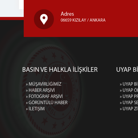
Adres
06659 KIZILAY / ANKARA
BASIN VE HALKLA İLİŞKİLER
UYAP Bİ
» MÜŞAVİRLİĞİMİZ
» UYAP Bİ
» HABER ARŞİVİ
» UYAP Ö
» FOTOĞRAF ARŞİVİ
» UYAP P
» GÖRÜNTÜLÜ HABER
» UYAP 
» İLETİŞİM
» UYAP Z