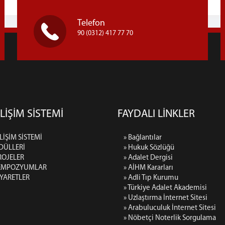
Telefon
90 (0312) 417 77 70
LİŞİM SİSTEMİ
FAYDALI LİNKLER
LİŞİM SİSTEMİ
» Bağlantılar
DÜLLERİ
» Hukuk Sözlüğü
ROJELER
» Adalet Dergisi
SEMPOZYUMLAR
» AİHM Kararları
İYARETLER
» Adli Tıp Kurumu
» Türkiye Adalet Akademisi
» Uzlaştırma İnternet Sitesi
» Arabuluculuk İnternet Sitesi
» Nöbetçi Noterlik Sorgulama