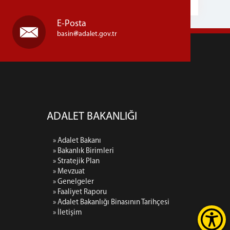
E-Posta
basin
adalet.gov.tr
ADALET BAKANLIĞI
» Adalet Bakanı
» Bakanlık Birimleri
» Stratejik Plan
» Mevzuat
» Genelgeler
» Faaliyet Raporu
» Adalet Bakanlığı Binasının Tarihçesi
» İletişim