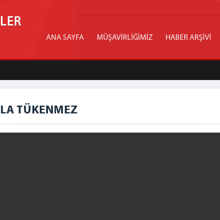
İLER
ANA SAYFA
MÜŞAVİRLİĞİMİZ
HABER ARŞİVİ
SLA TÜKENMEZ