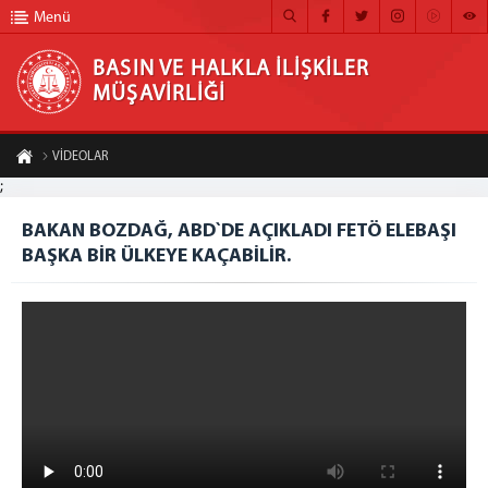
Menü
BASIN VE HALKLA İLİŞKİLER
MÜŞAVİRLİĞİ
BASIN VE HALKLA İLİŞKİLER MÜŞAVİRLİĞİ
VİDEOLAR
ANA SAYFA
;
BAKAN BOZDAĞ, ABD`DE AÇIKLADI FETÖ ELEBAŞI BAŞKA BİR ÜLKEYE KAÇABİLİR.
MÜŞAVİRLİĞİMİZ
BAKAN BOZDAĞ, ABD`DE AÇIKLADI FETÖ ELEBAŞI
A-
A+
Paylaş
BAŞKA BİR ÜLKEYE KAÇABİLİR.
HABER ARŞİVİ
FOTOĞRAF ARŞİVİ
GÖRÜNTÜLÜ HABER
BÜLTEN
İLETİŞİM