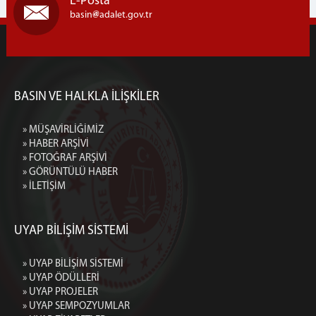
E-Posta
basin
adalet.gov.tr
BASIN VE HALKLA İLİŞKİLER
» MÜŞAVİRLİĞİMİZ
» HABER ARŞİVİ
» FOTOĞRAF ARŞİVİ
» GÖRÜNTÜLÜ HABER
» İLETİŞİM
UYAP BİLİŞİM SİSTEMİ
» UYAP BİLİŞİM SİSTEMİ
» UYAP ÖDÜLLERİ
» UYAP PROJELER
» UYAP SEMPOZYUMLAR