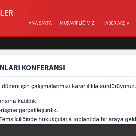
İLER
ANA SAYFA
MÜŞAVİRLİĞİMİZ
HABER ARŞİVİ
NLARI KONFERANSI
düzeni için çalışmalarımızı kararlılıkla sürdürüyoruz.
sına katıldık.
örüşme gerçekleştirdik.
silciliğinde hukukçularla toplantıda bir araya geld