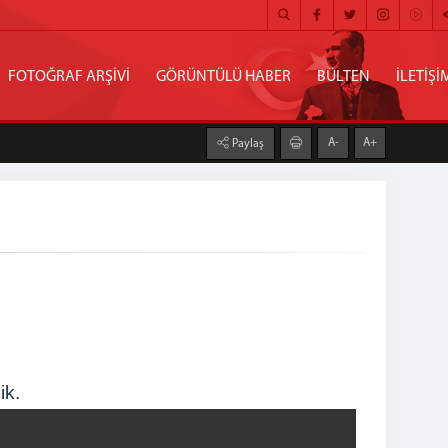
FOTOĞRAF ARŞİVİ
GÖRÜNTÜLÜ HABER
BÜLTEN
İLETİŞİ
A-
A+
Paylaş
ik.