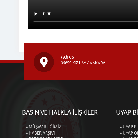
Adres
06659 KIZILAY / ANKARA
BASIN VE HALKLA İLİŞKİLER
UYAP Bİ
» MÜŞAVİRLİĞİMİZ
» UYAP Bİ
» HABER ARŞİVİ
» UYAP Ö