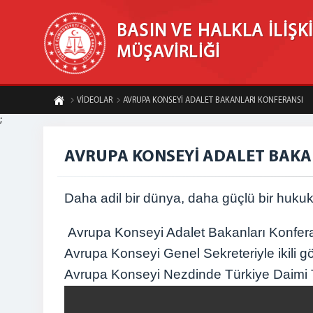
BASIN VE HALKLA İLİŞK
MÜŞAVİRLİĞİ
VİDEOLAR
AVRUPA KONSEYİ ADALET BAKANLARI KONFERANSI
;
AVRUPA KONSEYİ ADALET BAKA
Daha adil bir dünya, daha güçlü bir hukuk 
Avrupa Konseyi Adalet Bakanları Konferan
Avrupa Konseyi Genel Sekreteriyle ikili g
Avrupa Konseyi Nezdinde Türkiye Daimi Tem