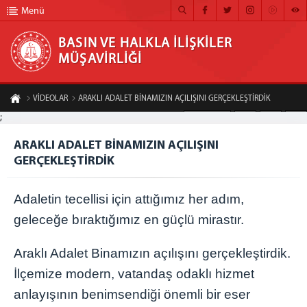
Menü
BASIN VE HALKLA İLİŞKİLER
MÜŞAVİRLİĞİ
BASIN VE HALKLA İLİŞKİLER MÜŞAVİRLİĞİ
VİDEOLAR
ARAKLI ADALET BİNAMIZIN AÇILIŞINI GERÇEKLEŞTİRDİK
ANA SAYFA
;
A-
A+
Paylaş
MÜŞAVİRLİĞİMİZ
ARAKLI ADALET BİNAMIZIN AÇILIŞINI
GERÇEKLEŞTİRDİK
HABER ARŞİVİ
FOTOĞRAF ARŞİVİ
Adaletin tecellisi için attığımız her adım,
GÖRÜNTÜLÜ HABER
geleceğe bıraktığımız en güçlü mirastır.
BÜLTEN
Araklı Adalet Binamızın açılışını gerçekleştirdik.
İLETİŞİM
İlçemize modern, vatandaş odaklı hizmet
anlayışının benimsendiği önemli bir eser