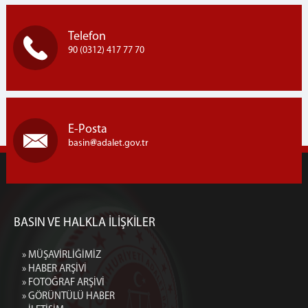
Telefon
90 (0312) 417 77 70
E-Posta
basin
adalet.gov.tr
BASIN VE HALKLA İLİŞKİLER
» MÜŞAVİRLİĞİMİZ
» HABER ARŞİVİ
» FOTOĞRAF ARŞİVİ
» GÖRÜNTÜLÜ HABER