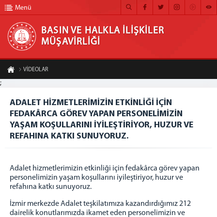
Menü
BASIN VE HALKLA İLİŞKİLER
MÜŞAVİRLİĞİ
BASIN VE HALKLA İLİŞKİLER MÜŞAVİRLİĞİ
VİDEOLAR
ANA SAYFA
;
ADALET HİZMETLERİMİZİN ETKİNLİĞİ İÇİN FEDAKÂRCA GÖREV YAPAN
PERSONELİMİZİN YAŞAM KOŞULLARINI İYİLEŞTİRİYOR, HUZUR VE REFAHINA KATKI
MÜŞAVİRLİĞİMİZ
ADALET HİZMETLERİMİZİN ETKİNLİĞİ İÇİN
SUNUYORUZ.
FEDAKÂRCA GÖREV YAPAN PERSONELİMİZİN
HABER ARŞİVİ
A-
A+
Paylaş
YAŞAM KOŞULLARINI İYİLEŞTİRİYOR, HUZUR VE
FOTOĞRAF ARŞİVİ
REFAHINA KATKI SUNUYORUZ.
GÖRÜNTÜLÜ HABER
Adalet hizmetlerimizin etkinliği için fedakârca görev yapan
BÜLTEN
personelimizin yaşam koşullarını iyileştiriyor, huzur ve
refahına katkı sunuyoruz.
İLETİŞİM
İzmir merkezde Adalet teşkilatımıza kazandırdığımız 212
dairelik konutlarımızda ikamet eden personelimizin ve