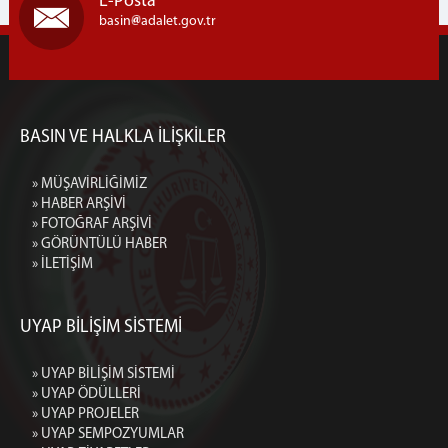
E-Posta
basin
adalet.gov.tr
BASIN VE HALKLA İLİŞKİLER
» MÜŞAVİRLİĞİMİZ
» HABER ARŞİVİ
» FOTOĞRAF ARŞİVİ
» GÖRÜNTÜLÜ HABER
» İLETİŞİM
UYAP BİLİŞİM SİSTEMİ
» UYAP BİLİŞİM SİSTEMİ
» UYAP ÖDÜLLERİ
» UYAP PROJELER
» UYAP SEMPOZYUMLAR