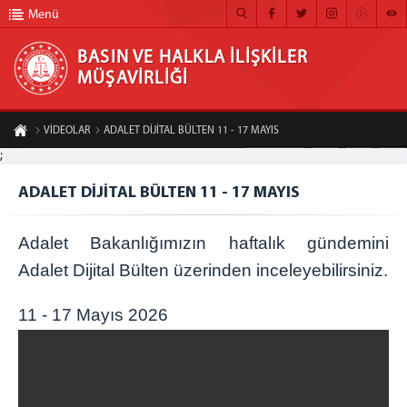
Menü
BASIN VE HALKLA İLİŞKİLER
MÜŞAVİRLİĞİ
BASIN VE HALKLA İLİŞKİLER MÜŞAVİRLİĞİ
VİDEOLAR
ADALET DİJİTAL BÜLTEN 11 - 17 MAYIS
ANA SAYFA
;
A-
A+
Paylaş
MÜŞAVİRLİĞİMİZ
ADALET DİJİTAL BÜLTEN 11 - 17 MAYIS
HABER ARŞİVİ
Adalet Bakanlığımızın haftalık gündemini
FOTOĞRAF ARŞİVİ
Adalet Dijital Bülten üzerinden inceleyebilirsiniz.
GÖRÜNTÜLÜ HABER
11 - 17 Mayıs 2026
BÜLTEN
İLETİŞİM