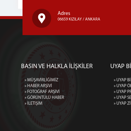
Adres
06659 KIZILAY / ANKARA
BASIN VE HALKLA İLİŞKİLER
UYAP Bİ
» MÜŞAVİRLİĞİMİZ
» UYAP Bİ
» HABER ARŞİVİ
» UYAP Ö
» FOTOĞRAF ARŞİVİ
» UYAP P
» GÖRÜNTÜLÜ HABER
» UYAP 
» İLETİŞİM
» UYAP Z