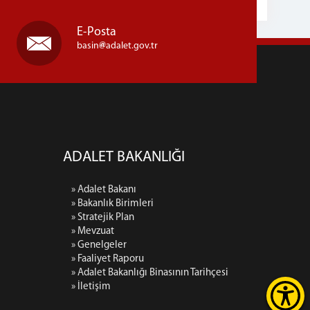
E-Posta
basin
adalet.gov.tr
ADALET BAKANLIĞI
» Adalet Bakanı
» Bakanlık Birimleri
» Stratejik Plan
» Mevzuat
» Genelgeler
» Faaliyet Raporu
» Adalet Bakanlığı Binasının Tarihçesi
» İletişim