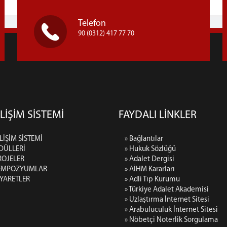
Telefon
90 (0312) 417 77 70
LİŞİM SİSTEMİ
FAYDALI LİNKLER
LİŞİM SİSTEMİ
» Bağlantılar
DÜLLERİ
» Hukuk Sözlüğü
ROJELER
» Adalet Dergisi
SEMPOZYUMLAR
» AİHM Kararları
İYARETLER
» Adli Tıp Kurumu
» Türkiye Adalet Akademisi
» Uzlaştırma İnternet Sitesi
» Arabuluculuk İnternet Sitesi
» Nöbetçi Noterlik Sorgulama