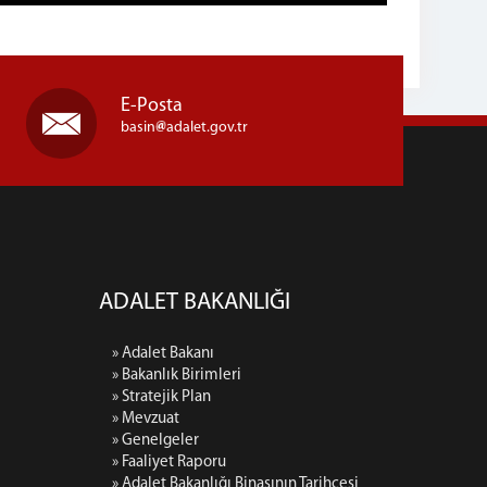
E-Posta
basin
adalet.gov.tr
ADALET BAKANLIĞI
» Adalet Bakanı
» Bakanlık Birimleri
» Stratejik Plan
» Mevzuat
» Genelgeler
» Faaliyet Raporu
» Adalet Bakanlığı Binasının Tarihçesi