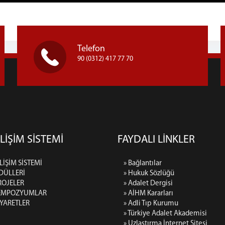
Telefon
90 (0312) 417 77 70
LİŞİM SİSTEMİ
FAYDALI LİNKLER
LİŞİM SİSTEMİ
» Bağlantılar
DÜLLERİ
» Hukuk Sözlüğü
ROJELER
» Adalet Dergisi
SEMPOZYUMLAR
» AİHM Kararları
İYARETLER
» Adli Tıp Kurumu
» Türkiye Adalet Akademisi
» Uzlaştırma İnternet Sitesi