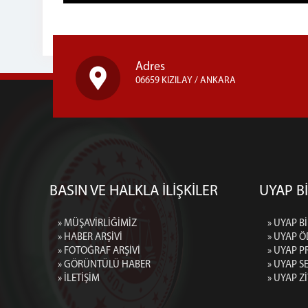
Adres
06659 KIZILAY / ANKARA
BASIN VE HALKLA İLİŞKİLER
UYAP Bİ
» MÜŞAVİRLİĞİMİZ
» UYAP Bİ
» HABER ARŞİVİ
» UYAP Ö
» FOTOĞRAF ARŞİVİ
» UYAP P
» GÖRÜNTÜLÜ HABER
» UYAP 
» İLETİŞİM
» UYAP Z