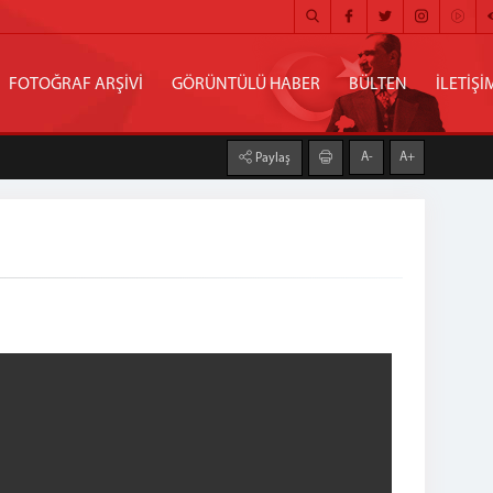
FOTOĞRAF ARŞİVİ
GÖRÜNTÜLÜ HABER
BÜLTEN
İLETİŞİ
A-
A+
Paylaş