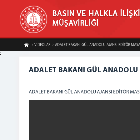
BASIN VE HALKLA İLİŞK
MÜŞAVİRLİĞİ
VİDEOLAR
ADALET BAKANI GÜL ANADOLU AJANSI EDİTÖR MAS
;
ADALET BAKANI GÜL ANADOLU 
ADALET BAKANI GÜL ANADOLU AJANSI EDİTÖR MA