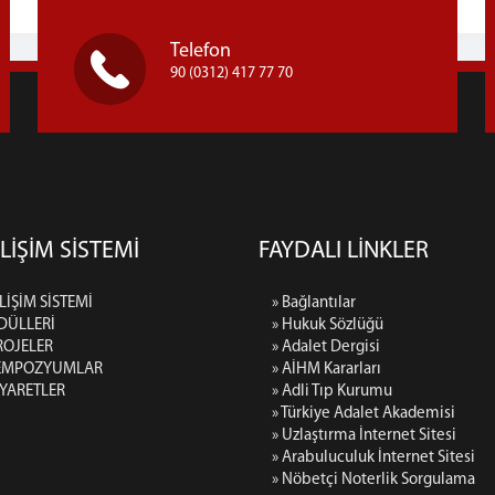
Telefon
90 (0312) 417 77 70
LİŞİM SİSTEMİ
FAYDALI LİNKLER
LİŞİM SİSTEMİ
» Bağlantılar
DÜLLERİ
» Hukuk Sözlüğü
ROJELER
» Adalet Dergisi
SEMPOZYUMLAR
» AİHM Kararları
İYARETLER
» Adli Tıp Kurumu
» Türkiye Adalet Akademisi
» Uzlaştırma İnternet Sitesi
» Arabuluculuk İnternet Sitesi
» Nöbetçi Noterlik Sorgulama