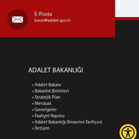
E-Posta
basin
adalet.gov.tr
ADALET BAKANLIĞI
» Adalet Bakanı
» Bakanlık Birimleri
» Stratejik Plan
» Mevzuat
» Genelgeler
» Faaliyet Raporu
» Adalet Bakanlığı Binasının Tarihçesi
» İletişim