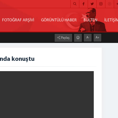
FOTOĞRAF ARŞİVİ
GÖRÜNTÜLÜ HABER
BÜLTEN
İLETİŞİ
A-
A+
Paylaş
ında konuştu