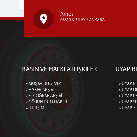
Adres
06659 KIZILAY / ANKARA
BASIN VE HALKLA İLİŞKİLER
UYAP Bİ
» MÜŞAVİRLİĞİMİZ
» UYAP Bİ
» HABER ARŞİVİ
» UYAP Ö
» FOTOĞRAF ARŞİVİ
» UYAP P
» GÖRÜNTÜLÜ HABER
» UYAP 
» İLETİŞİM
» UYAP Z