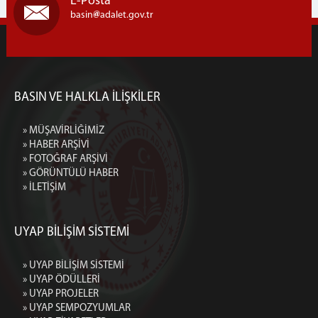
E-Posta
basin
adalet.gov.tr
BASIN VE HALKLA İLİŞKİLER
» MÜŞAVİRLİĞİMİZ
» HABER ARŞİVİ
» FOTOĞRAF ARŞİVİ
» GÖRÜNTÜLÜ HABER
» İLETİŞİM
UYAP BİLİŞİM SİSTEMİ
» UYAP BİLİŞİM SİSTEMİ
» UYAP ÖDÜLLERİ
» UYAP PROJELER
» UYAP SEMPOZYUMLAR