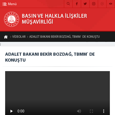
Menü
BASIN VE HALKLA İLİŞKİLER
MÜŞAVİRLİĞİ
BASIN VE HALKLA İLİŞKİLER MÜŞAVİRLİĞİ
VİDEOLAR
ADALET BAKANI BEKİR BOZDAĞ, TBMM` DE KONUŞTU
ANA SAYFA
;
A-
A+
Paylaş
MÜŞAVİRLİĞİMİZ
ADALET BAKANI BEKİR BOZDAĞ, TBMM` DE
KONUŞTU
HABER ARŞİVİ
FOTOĞRAF ARŞİVİ
GÖRÜNTÜLÜ HABER
BÜLTEN
İLETİŞİM