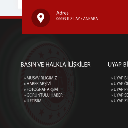
Adres
06659 KIZILAY / ANKARA
BASIN VE HALKLA İLİŞKİLER
UYAP Bİ
» MÜŞAVİRLİĞİMİZ
» UYAP Bİ
» HABER ARŞİVİ
» UYAP Ö
» FOTOĞRAF ARŞİVİ
» UYAP P
» GÖRÜNTÜLÜ HABER
» UYAP 
» İLETİŞİM
» UYAP Z