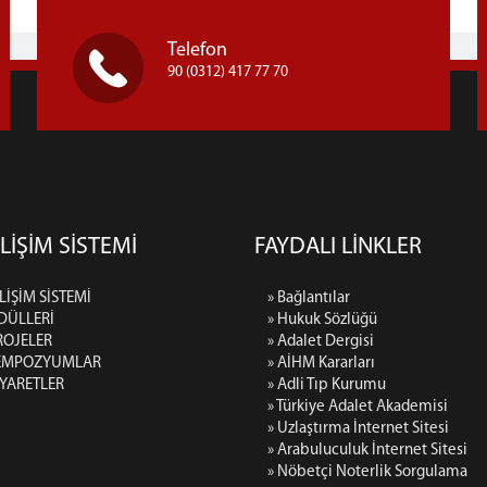
Telefon
90 (0312) 417 77 70
LİŞİM SİSTEMİ
FAYDALI LİNKLER
LİŞİM SİSTEMİ
» Bağlantılar
DÜLLERİ
» Hukuk Sözlüğü
ROJELER
» Adalet Dergisi
SEMPOZYUMLAR
» AİHM Kararları
İYARETLER
» Adli Tıp Kurumu
» Türkiye Adalet Akademisi
» Uzlaştırma İnternet Sitesi
» Arabuluculuk İnternet Sitesi
» Nöbetçi Noterlik Sorgulama