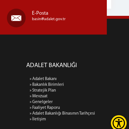
E-Posta
basin
adalet.gov.tr
ADALET BAKANLIĞI
» Adalet Bakanı
» Bakanlık Birimleri
» Stratejik Plan
» Mevzuat
» Genelgeler
» Faaliyet Raporu
» Adalet Bakanlığı Binasının Tarihçesi
» İletişim