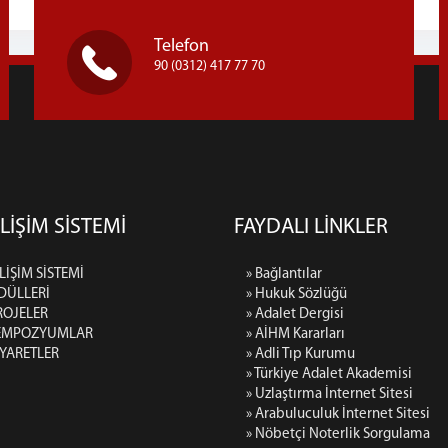
Telefon
90 (0312) 417 77 70
LİŞİM SİSTEMİ
FAYDALI LİNKLER
LİŞİM SİSTEMİ
» Bağlantılar
DÜLLERİ
» Hukuk Sözlüğü
ROJELER
» Adalet Dergisi
SEMPOZYUMLAR
» AİHM Kararları
İYARETLER
» Adli Tıp Kurumu
» Türkiye Adalet Akademisi
» Uzlaştırma İnternet Sitesi
» Arabuluculuk İnternet Sitesi
» Nöbetçi Noterlik Sorgulama