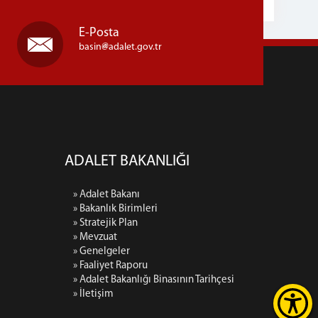
E-Posta
basin
adalet.gov.tr
ADALET BAKANLIĞI
» Adalet Bakanı
» Bakanlık Birimleri
» Stratejik Plan
» Mevzuat
» Genelgeler
» Faaliyet Raporu
» Adalet Bakanlığı Binasının Tarihçesi
» İletişim