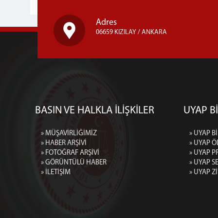
Adres
06659 KIZILAY / ANKARA
BASIN VE HALKLA İLİŞKİLER
UYAP Bİ
» MÜŞAVİRLİĞİMİZ
» UYAP Bİ
» HABER ARŞİVİ
» UYAP Ö
» FOTOĞRAF ARŞİVİ
» UYAP P
» GÖRÜNTÜLÜ HABER
» UYAP 
» İLETİŞİM
» UYAP Z