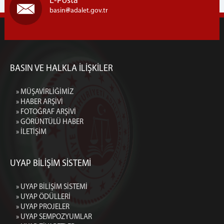
E-Posta
basin
adalet.gov.tr
BASIN VE HALKLA İLİŞKİLER
» MÜŞAVİRLİĞİMİZ
» HABER ARŞİVİ
» FOTOĞRAF ARŞİVİ
» GÖRÜNTÜLÜ HABER
» İLETİŞİM
UYAP BİLİŞİM SİSTEMİ
» UYAP BİLİŞİM SİSTEMİ
» UYAP ÖDÜLLERİ
» UYAP PROJELER
» UYAP SEMPOZYUMLAR