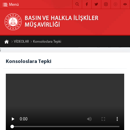
Menü
BASIN VE HALKLA İLİŞKİLER
MÜŞAVİRLİĞİ
BASIN VE HALKLA İLİŞKİLER MÜŞAVİRLİĞİ
VİDEOLAR
Konsoloslara Tepki
ANA SAYFA
;
A-
A+
Paylaş
MÜŞAVİRLİĞİMİZ
Konsoloslara Tepki
HABER ARŞİVİ
FOTOĞRAF ARŞİVİ
GÖRÜNTÜLÜ HABER
BÜLTEN
İLETİŞİM