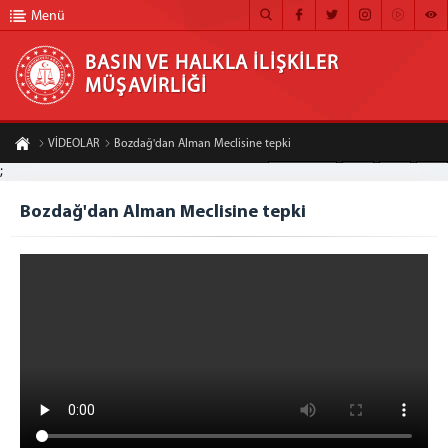
Menü
BASIN VE HALKLA İLİŞKİLER
MÜŞAVİRLİĞİ
BASIN VE HALKLA İLİŞKİLER MÜŞAVİRLİĞİ
VİDEOLAR
Bozdağ'dan Alman Meclisine tepki
ANA SAYFA
;
A-
A+
Paylaş
MÜŞAVİRLİĞİMİZ
Bozdağ'dan Alman Meclisine tepki
HABER ARŞİVİ
FOTOĞRAF ARŞİVİ
GÖRÜNTÜLÜ HABER
BÜLTEN
İLETİŞİM