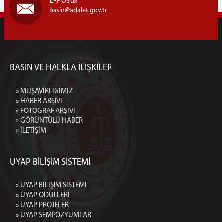
E-Posta
basin
adalet.gov.tr
BASIN VE HALKLA İLİŞKİLER
» MÜŞAVİRLİĞİMİZ
» HABER ARŞİVİ
» FOTOĞRAF ARŞİVİ
» GÖRÜNTÜLÜ HABER
» İLETİŞİM
UYAP BİLİŞİM SİSTEMİ
» UYAP BİLİŞİM SİSTEMİ
» UYAP ÖDÜLLERİ
» UYAP PROJELER
» UYAP SEMPOZYUMLAR