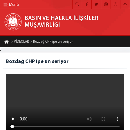
Menü
BASIN VE HALKLA İLİŞKİLER
MÜŞAVİRLİĞİ
BASIN VE HALKLA İLİŞKİLER MÜŞAVİRLİĞİ
VİDEOLAR
Bozdağ CHP ipe un seriyor
ANA SAYFA
;
A-
A+
Paylaş
MÜŞAVİRLİĞİMİZ
Bozdağ CHP ipe un seriyor
HABER ARŞİVİ
FOTOĞRAF ARŞİVİ
GÖRÜNTÜLÜ HABER
BÜLTEN
İLETİŞİM