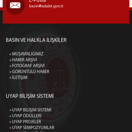
E-Posta
basin
adalet.gov.tr
BASIN VE HALKLA İLİŞKİLER
» MÜŞAVİRLİĞİMİZ
» HABER ARŞİVİ
» FOTOĞRAF ARŞİVİ
» GÖRÜNTÜLÜ HABER
» İLETİŞİM
UYAP BİLİŞİM SİSTEMİ
» UYAP BİLİŞİM SİSTEMİ
» UYAP ÖDÜLLERİ
» UYAP PROJELER
» UYAP SEMPOZYUMLAR