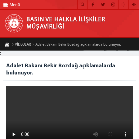
Menü
BASIN VE HALKLA İLİŞKİLER
MÜŞAVİRLİĞİ
BASIN VE HALKLA İLİŞKİLER MÜŞAVİRLİĞİ
VİDEOLAR
Adalet Bakanı Bekir Bozdağ açıklamalarda bulunuyor.
ANA SAYFA
;
A-
A+
Paylaş
MÜŞAVİRLİĞİMİZ
Adalet Bakanı Bekir Bozdağ açıklamalarda
bulunuyor.
HABER ARŞİVİ
FOTOĞRAF ARŞİVİ
GÖRÜNTÜLÜ HABER
BÜLTEN
İLETİŞİM