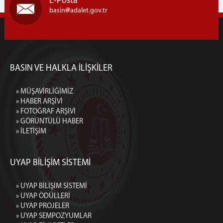
E-Posta
basin
adalet.gov.tr
BASIN VE HALKLA İLİŞKİLER
» MÜŞAVİRLİĞİMİZ
» HABER ARŞİVİ
» FOTOĞRAF ARŞİVİ
» GÖRÜNTÜLÜ HABER
» İLETİŞİM
UYAP BİLİŞİM SİSTEMİ
» UYAP BİLİŞİM SİSTEMİ
» UYAP ÖDÜLLERİ
» UYAP PROJELER
» UYAP SEMPOZYUMLAR