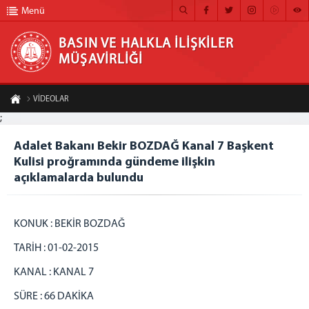
Menü
BASIN VE HALKLA İLİŞKİLER
MÜŞAVİRLİĞİ
BASIN VE HALKLA İLİŞKİLER MÜŞAVİRLİĞİ
VİDEOLAR
ANA SAYFA
;
Adalet Bakanı Bekir BOZDAĞ Kanal 7 Başkent Kulisi proğramında gündeme ilişkin
açıklamalarda bulundu
MÜŞAVİRLİĞİMİZ
Adalet Bakanı Bekir BOZDAĞ Kanal 7 Başkent
A-
A+
Kulisi proğramında gündeme ilişkin
Paylaş
HABER ARŞİVİ
açıklamalarda bulundu
FOTOĞRAF ARŞİVİ
GÖRÜNTÜLÜ HABER
KONUK : BEKİR BOZDAĞ
BÜLTEN
TARİH : 01-02-2015
İLETİŞİM
KANAL : KANAL 7
SÜRE : 66 DAKİKA