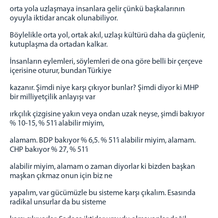
orta yola uzlaşmaya insanlara gelir çünkü başkalarının
oyuyla iktidar ancak olunabiliyor.
Böylelikle orta yol, ortak akıl, uzlaşı kültürü daha da güçlenir,
kutuplaşma da ortadan kalkar.
İnsanların eylemleri, söylemleri de ona göre belli bir çerçeve
içerisine oturur, bundan Türkiye
kazanır. Şimdi niye karşı çıkıyor bunlar? Şimdi diyor ki MHP
bir milliyetçilik anlayışı var
ırkçılık çizgisine yakın veya ondan uzak neyse, şimdi bakıyor
% 10-15, % 51’i alabilir miyim,
alamam. BDP bakıyor % 6,5. % 51’i alabilir miyim, alamam.
CHP bakıyor % 27, % 51’i
alabilir miyim, alamam o zaman diyorlar ki bizden başkan
maşkan çıkmaz onun için biz ne
yapalım, var gücümüzle bu sisteme karşı çıkalım. Esasında
radikal unsurlar da bu sisteme