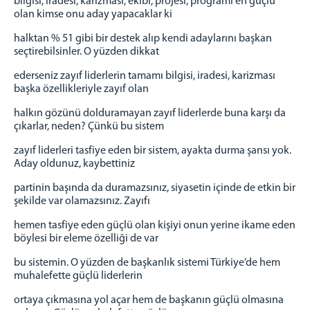
bilgisi, iradesi, karizması, ekibi, projesi, programı en güçlü
olan kimse onu aday yapacaklar ki
halktan % 51 gibi bir destek alıp kendi adaylarını başkan
seçtirebilsinler. O yüzden dikkat
ederseniz zayıf liderlerin tamamı bilgisi, iradesi, karizması
başka özellikleriyle zayıf olan
halkın gözünü dolduramayan zayıf liderlerde buna karşı da
çıkarlar, neden? Çünkü bu sistem
zayıf liderleri tasfiye eden bir sistem, ayakta durma şansı yok.
Aday oldunuz, kaybettiniz
partinin başında da duramazsınız, siyasetin içinde de etkin bir
şekilde var olamazsınız. Zayıfı
hemen tasfiye eden güçlü olan kişiyi onun yerine ikame eden
böylesi bir eleme özelliği de var
bu sistemin. O yüzden de başkanlık sistemi Türkiye’de hem
muhalefette güçlü liderlerin
ortaya çıkmasına yol açar hem de başkanın güçlü olmasına