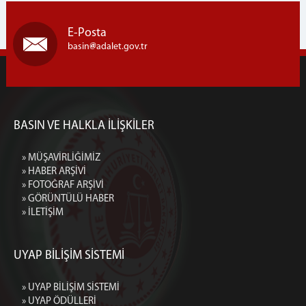
E-Posta
basin
adalet.gov.tr
BASIN VE HALKLA İLİŞKİLER
» MÜŞAVİRLİĞİMİZ
» HABER ARŞİVİ
» FOTOĞRAF ARŞİVİ
» GÖRÜNTÜLÜ HABER
» İLETİŞİM
UYAP BİLİŞİM SİSTEMİ
» UYAP BİLİŞİM SİSTEMİ
» UYAP ÖDÜLLERİ