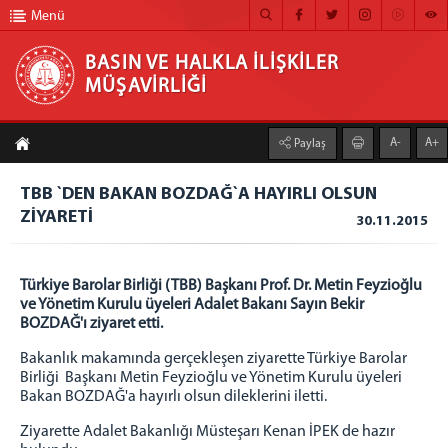
Menü
BASIN VE HALKLA İLİŞKİLER
MÜŞAVİRLİĞİ
BASIN VE HALKLA İLİŞKİLER MÜŞAVİRLİĞİ
A-
A+
Paylaş
ANA SAYFA
TBB `DEN BAKAN BOZDAĞ`A HAYIRLI OLSUN
MÜŞAVİRLİĞİMİZ
ZİYARETİ
30.11.2015
HABER ARŞİVİ
FOTOĞRAF ARŞİVİ
Türkiye Barolar Birliği (TBB) Başkanı Prof. Dr. Metin Feyzioğlu
ve Yönetim Kurulu üyeleri Adalet Bakanı Sayın Bekir
GÖRÜNTÜLÜ HABER
BOZDAĞ'ı ziyaret etti.
BÜLTEN
Bakanlık makamında gerçekleşen ziyarette Türkiye Barolar
Birliği Başkanı Metin Feyzioğlu ve Yönetim Kurulu üyeleri
İLETİŞİM
Bakan BOZDAĞ'a hayırlı olsun dileklerini iletti.
Ziyarette Adalet Bakanlığı Müsteşarı Kenan İPEK de hazır