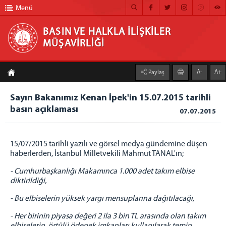
Menü
BASIN VE HALKLA İLİŞKİLER
MÜŞAVİRLİĞİ
BASIN VE HALKLA İLİŞKİLER MÜŞAVİRLİĞİ
A-
A+
Paylaş
ANA SAYFA
Sayın Bakanımız Kenan İpek'in 15.07.2015 tarihli
MÜŞAVİRLİĞİMİZ
basın açıklaması
07.07.2015
HABER ARŞİVİ
FOTOĞRAF ARŞİVİ
15/07/2015 tarihli yazılı ve görsel medya gündemine düşen
haberlerden, İstanbul Milletvekili Mahmut TANAL'ın;
GÖRÜNTÜLÜ HABER
- Cumhurbaşkanlığı Makamınca 1.000 adet takım elbise
BÜLTEN
diktirildiği,
İLETİŞİM
- Bu elbiselerin yüksek yargı mensuplarına dağıtılacağı,
- Her birinin piyasa değeri 2 ila 3 bin TL arasında olan takım