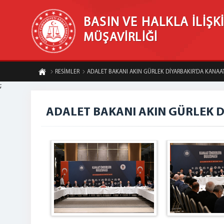
BASIN VE HALKLA İLİŞK
MÜŞAVİRLİĞİ
RESİMLER
ADALET BAKANI AKIN GÜRLEK DİYARBAKIR’DA KANAAT 
;
ADALET BAKANI AKIN GÜRLEK D