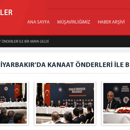
İLER
ANA SAYFA
MÜŞAVİRLİĞİMİZ
HABER ARŞİVİ
ÖNDERLERİ İLE BİR ARAYA GELDİ
İYARBAKIR’DA KANAAT ÖNDERLERİ İLE B