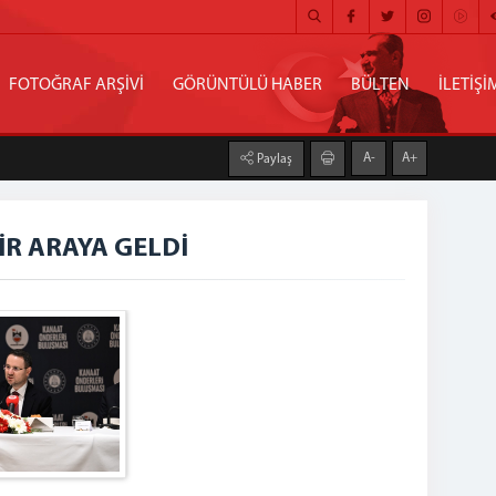
FOTOĞRAF ARŞİVİ
GÖRÜNTÜLÜ HABER
BÜLTEN
İLETİŞİ
A-
A+
Paylaş
İR ARAYA GELDİ