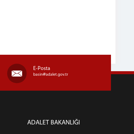
E-Posta
basin
adalet.gov.tr
ADALET BAKANLIĞI