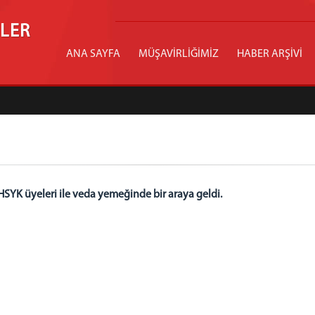
İLER
ANA SAYFA
MÜŞAVİRLİĞİMİZ
HABER ARŞİVİ
HSYK üyeleri ile veda yemeğinde bir araya geldi.