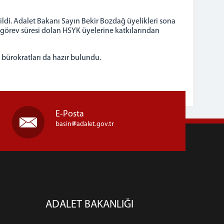
di. Adalet Bakanı Sayın Bekir Bozdağ üyelikleri sona
n görev süresi dolan HSYK üyelerine katkılarından
bürokratları da hazır bulundu.
E-Posta
basin
adalet.gov.tr
ADALET BAKANLIĞI