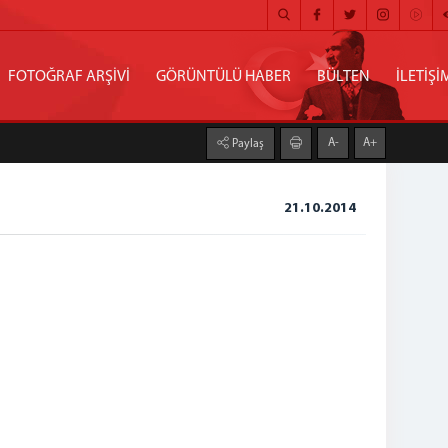
FOTOĞRAF ARŞİVİ
GÖRÜNTÜLÜ HABER
BÜLTEN
İLETİŞİ
A-
A+
Paylaş
21.10.2014