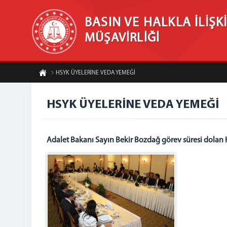
BASIN VE HALKLA İLİŞK
MÜŞAVİRLİĞİ
HSYK ÜYELERİNE VEDA YEMEĞİ
HSYK ÜYELERİNE VEDA YEMEĞİ
Adalet Bakanı Sayın Bekir Bozdağ görev süresi dolan 