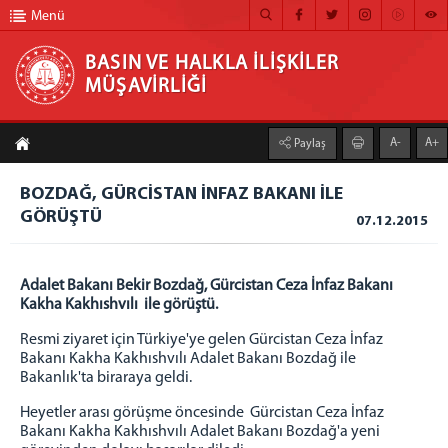
Menü
BASIN VE HALKLA İLİŞKİLER
MÜŞAVİRLİĞİ
BASIN VE HALKLA İLİŞKİLER MÜŞAVİRLİĞİ
A-
A+
Paylaş
ANA SAYFA
BOZDAĞ, GÜRCİSTAN İNFAZ BAKANI İLE
MÜŞAVİRLİĞİMİZ
GÖRÜŞTÜ
07.12.2015
HABER ARŞİVİ
FOTOĞRAF ARŞİVİ
Adalet Bakanı Bekir Bozdağ, Gürcistan Ceza İnfaz Bakanı
Kakha Kakhıshvılı ile görüştü.
GÖRÜNTÜLÜ HABER
Resmi ziyaret için Türkiye'ye gelen Gürcistan Ceza İnfaz
BÜLTEN
Bakanı Kakha Kakhıshvılı Adalet Bakanı Bozdağ ile
Bakanlık'ta biraraya geldi.
İLETİŞİM
Heyetler arası görüşme öncesinde Gürcistan Ceza İnfaz
Bakanı Kakha Kakhıshvılı Adalet Bakanı Bozdağ'a yeni