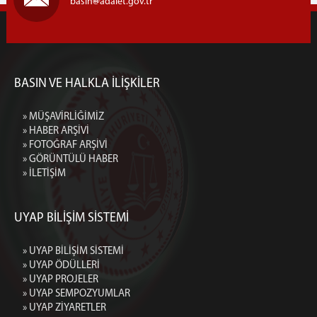
basin
adalet.gov.tr
BASIN VE HALKLA İLİŞKİLER
» MÜŞAVİRLİĞİMİZ
» HABER ARŞİVİ
» FOTOĞRAF ARŞİVİ
» GÖRÜNTÜLÜ HABER
» İLETİŞİM
UYAP BİLİŞİM SİSTEMİ
» UYAP BİLİŞİM SİSTEMİ
» UYAP ÖDÜLLERİ
» UYAP PROJELER
» UYAP SEMPOZYUMLAR
» UYAP ZİYARETLER