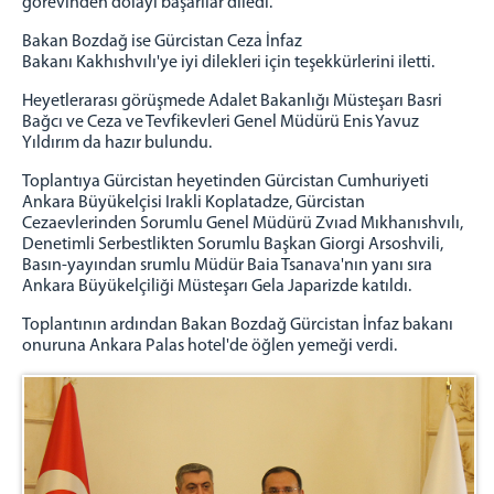
görevinden dolayı başarılar diledi.
Bakan Bozdağ ise Gürcistan Ceza İnfaz
Bakanı Kakhıshvılı'ye iyi dilekleri için teşekkürlerini iletti.
Heyetlerarası görüşmede Adalet Bakanlığı Müsteşarı Basri
Bağcı ve Ceza ve Tevfikevleri Genel Müdürü Enis Yavuz
Yıldırım da hazır bulundu.
Toplantıya Gürcistan heyetinden Gürcistan Cumhuriyeti
Ankara Büyükelçisi Irakli Koplatadze, Gürcistan
Cezaevlerinden Sorumlu Genel Müdürü Zvıad Mıkhanıshvılı,
Denetimli Serbestlikten Sorumlu Başkan Giorgi Arsoshvili,
Basın-yayından srumlu Müdür Baia Tsanava'nın yanı sıra
Ankara Büyükelçiliği Müsteşarı Gela Japarizde katıldı.
Toplantının ardından Bakan Bozdağ Gürcistan İnfaz bakanı
onuruna Ankara Palas hotel'de öğlen yemeği verdi.