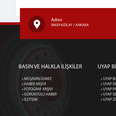
Adres
06659 KIZILAY / ANKARA
BASIN VE HALKLA İLİŞKİLER
UYAP Bİ
» MÜŞAVİRLİĞİMİZ
» UYAP Bİ
» HABER ARŞİVİ
» UYAP Ö
» FOTOĞRAF ARŞİVİ
» UYAP P
» GÖRÜNTÜLÜ HABER
» UYAP 
» İLETİŞİM
» UYAP Z