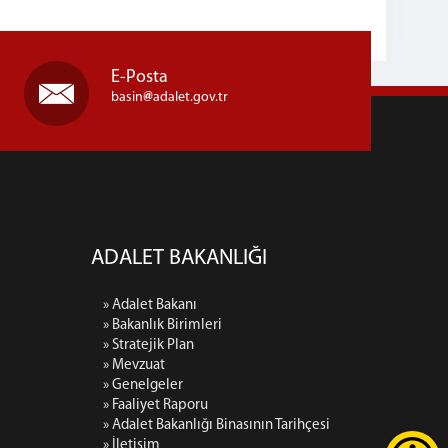
E-Posta
basin
adalet.gov.tr
ADALET BAKANLIĞI
» Adalet Bakanı
» Bakanlık Birimleri
» Stratejik Plan
» Mevzuat
» Genelgeler
» Faaliyet Raporu
» Adalet Bakanlığı Binasının Tarihçesi
» İletişim