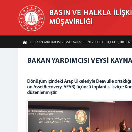
BASIN VE HALKLA İLİŞK
MÜŞAVİRLİĞİ
BAKAN YARDIMCISI VEYSİ KAYNAK CENEVREDE GERÇEKLEŞTİRİL
BAKAN YARDIMCISI VEYSİ KAY
Dönüşüm içindeki Arap Ülkeleriyle Deavulle ortaklığı
on AssetRecovery-AFAR) üçüncü toplantısı İsviçre Konf
düzenlenmiştir.