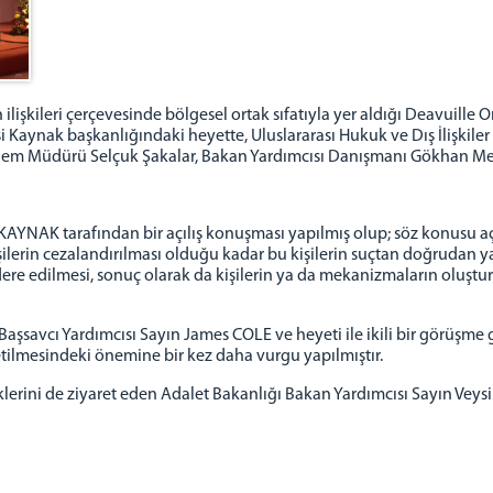
lişkileri çerçevesinde bölgesel ortak sıfatıyla yer aldığı Deavuille 
i Kaynak başkanlığındaki heyette, Uluslararası Hukuk ve Dış İlişkile
lem Müdürü Selçuk Şakalar, Bakan Yardımcısı Danışmanı Gökhan Mert
AYNAK tarafından bir açılış konuşması yapılmış olup; söz konusu aç
lerin cezalandırılması olduğu kadar bu kişilerin suçtan doğrudan ya d
dere edilmesi, sonuç olarak da kişilerin ya da mekanizmaların oluştu
aşsavcı Yardımcısı Sayın James COLE ve heyeti ile ikili bir görüşme g
retilmesindeki önemine bir kez daha vurgu yapılmıştır.
klerini de ziyaret eden Adalet Bakanlığı Bakan Yardımcısı Sayın Veys