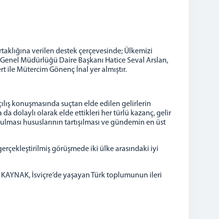
Ortaklığına verilen destek çerçevesinde; Ülkemizi
r Genel Müdürlüğü Daire Başkanı Hatice Seval Arslan,
 ile Mütercim Gönenç İnal yer almıştır.
ılış konuşmasında suçtan elde edilen gelirlerin
a dolaylı olarak elde ettikleri her türlü kazanç, gelir
rulması hususlarının tartışılması ve gündemin en üst
erçekleştirilmiş görüşmede iki ülke arasındaki iyi
i KAYNAK, İsviçre’de yaşayan Türk toplumunun ileri