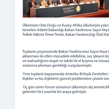
Ülkemizin Orta Doğu ve Kuzey Afrika ülkeleriyle yakın i
temsilen Adalet Bakanlığı Bakan Yardımcısı Sayın Veys
Tetkik Hâkimi Ömer Temiz, Bakan Yardımcılığı Özel Ka
Toplantı çerçevesinde Bakan Yardımcımız Sayın Veysi K
aklanması ile etkin mücadele edebilme, suç işleyen kişi
ve malvarlığının tespit ve takibi ile el koyma ve müsa
sıralarına alınması gerektiği vurgulanmıştır.
Yine toplantı kapsamında Amerika Birleşik Devletleri B
ilişkiler ve bu ilişkilerin güncel problemlere çözüm ü
Üç gün süren forum süresince ülkemizin dış temsilcili
gelenleri ile Lozan’da bir araya gelmiştir.