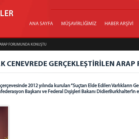
İLER
ANA SAYFA
MÜŞAVİRLİĞİMİZ
HABER ARŞİVİ
EN ARAP FORUMUNDA KONUŞTU
NAK CENEVREDE GERÇEKLEŞTİRİLEN AR
 çerçevesinde 2012 yılında kurulan “Suçtan Elde Edilen Varlıkların
ederasyon Başkanı ve Federal Dışişleri Bakanı DidierBurkhalter’in e