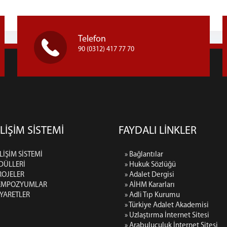
Telefon
90 (0312) 417 77 70
LİŞİM SİSTEMİ
FAYDALI LİNKLER
LİŞİM SİSTEMİ
» Bağlantılar
DÜLLERİ
» Hukuk Sözlüğü
ROJELER
» Adalet Dergisi
SEMPOZYUMLAR
» AİHM Kararları
İYARETLER
» Adli Tıp Kurumu
» Türkiye Adalet Akademisi
» Uzlaştırma İnternet Sitesi
» Arabuluculuk İnternet Sitesi