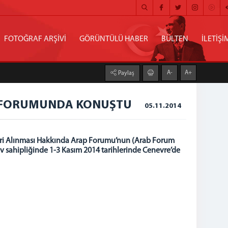
FOTOĞRAF ARŞİVİ
GÖRÜNTÜLÜ HABER
BÜLTEN
İLETİŞİ
A-
A+
Paylaş
AP FORUMUNDA KONUŞTU
05.11.2014
 Geri Alınması Hakkında Arap Forumu’nun (Arab Forum
v sahipliğinde 1-3 Kasım 2014 tarihlerinde Cenevre’de