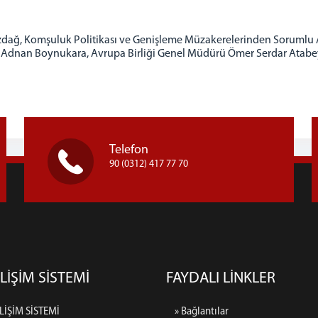
dağ, Komşuluk Politikası ve Genişleme Müzakerelerinden Sorumlu AB
ri Adnan Boynukara, Avrupa Birliği Genel Müdürü Ömer Serdar Atabe
Telefon
90 (0312) 417 77 70
LİŞİM SİSTEMİ
FAYDALI LİNKLER
LİŞİM SİSTEMİ
» Bağlantılar