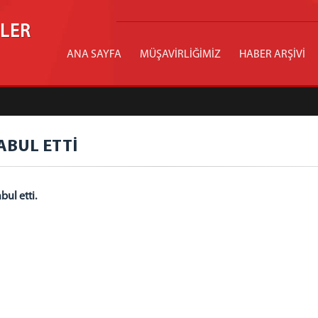
İLER
ANA SAYFA
MÜŞAVİRLİĞİMİZ
HABER ARŞİVİ
ABUL ETTİ
bul etti.