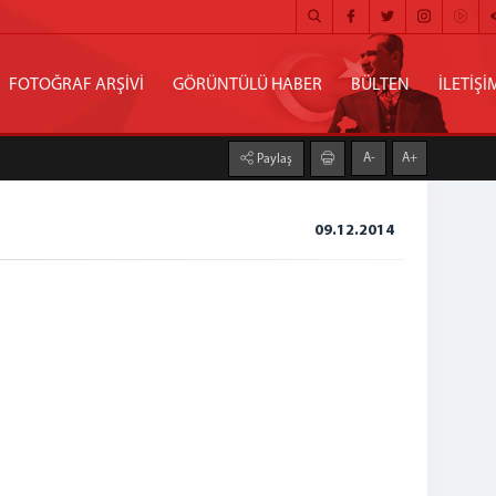
FOTOĞRAF ARŞİVİ
GÖRÜNTÜLÜ HABER
BÜLTEN
İLETİŞİ
A-
A+
Paylaş
09.12.2014