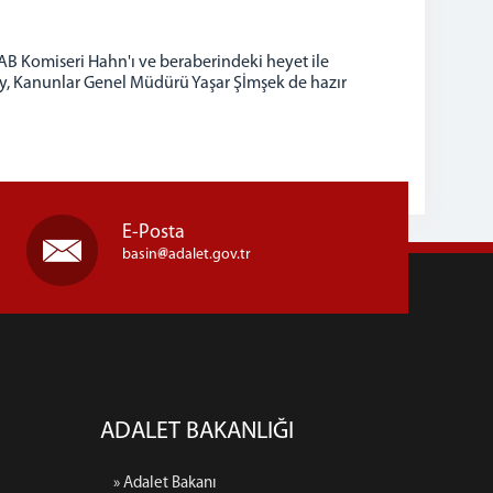
 Komiseri Hahn'ı ve beraberindeki heyet ile
y, Kanunlar Genel Müdürü Yaşar Şİmşek de hazır
E-Posta
basin
adalet.gov.tr
ADALET BAKANLIĞI
» Adalet Bakanı