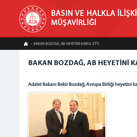
BASIN VE HALKLA İLİŞK
MÜŞAVİRLİĞİ
BAKAN BOZDAĞ, AB HEYETİNİ KABUL ETTİ
BAKAN BOZDAĞ, AB HEYETİNİ K
Adalet Bakanı Bekir Bozdağ, Avrupa Birliği heyetini ka