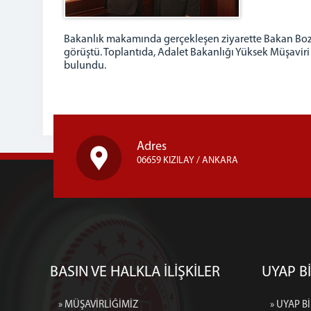
Bakanlık makamında gerçekleşen ziyarette Bakan Boz
görüştü. Toplantıda, Adalet Bakanlığı Yüksek Müşavi
bulundu.
Adres
06659 KIZILAY / ANKARA
BASIN VE HALKLA İLİŞKİLER
UYAP Bİ
» MÜŞAVİRLİĞİMİZ
» UYAP Bİ