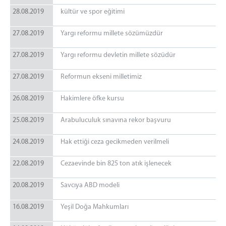
28.08.2019
kültür ve spor eğitimi
27.08.2019
Yargı reformu millete sözümüzdür
27.08.2019
Yargı reformu devletin millete sözüdür
27.08.2019
Reformun ekseni milletimiz
26.08.2019
Hakimlere öfke kursu
25.08.2019
Arabuluculuk sınavına rekor başvuru
24.08.2019
Hak ettiği ceza gecikmeden verilmeli
22.08.2019
Cezaevinde bin 825 ton atık işlenecek
20.08.2019
Savcıya ABD modeli
16.08.2019
Yeşil Doğa Mahkumları