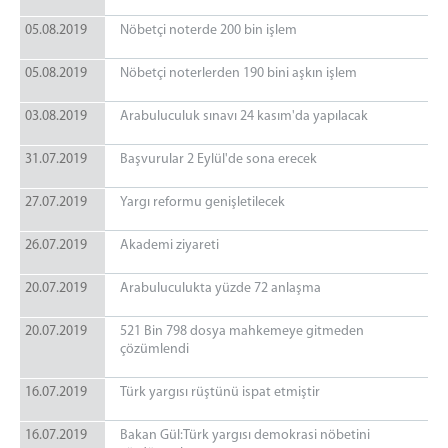
05.08.2019
Nöbetçi noterde 200 bin işlem
05.08.2019
Nöbetçi noterlerden 190 bini aşkın işlem
03.08.2019
Arabuluculuk sınavı 24 kasım'da yapılacak
31.07.2019
Başvurular 2 Eylül'de sona erecek
27.07.2019
Yargı reformu genişletilecek
26.07.2019
Akademi ziyareti
20.07.2019
Arabuluculukta yüzde 72 anlaşma
20.07.2019
521 Bin 798 dosya mahkemeye gitmeden
çözümlendi
16.07.2019
Türk yargısı rüştünü ispat etmiştir
16.07.2019
Bakan Gül:Türk yargısı demokrasi nöbetini