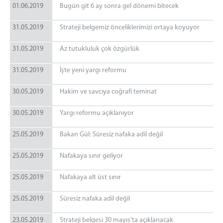
01.06.2019
Bugün git 6 ay sonra gel dönemi bitecek
31.05.2019
Strateji belgemiz önceliklerimizi ortaya koyuyor
31.05.2019
Az tutukluluk çok özgürlük
31.05.2019
İşte yeni yargı reformu
30.05.2019
Hakim ve savcıya coğrafi teminat
30.05.2019
Yargı reformu açıklanıyor
25.05.2019
Bakan Gül: Süresiz nafaka adil değil
25.05.2019
Nafakaya sınır geliyor
25.05.2019
Nafakaya alt üst sınır
25.05.2019
Süresiz nafaka adil değil
23.05.2019
Strateji belgesi 30 mayıs'ta açıklanacak