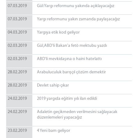
07.03.2019
Gül:Yargı reformunu yakında açıklayacağız
07.03.2019
Yargı reformunu yakın zamanda paylaşacağız
04.03.2019
Yargıya etik kod geliyor
02.03.2019
Gül,ABD'li Bakan'a fetö mektubu yazdı
02.03.2019
ABD'li mevkidaşına o haini hatırlattı
28.02.2019
Arabuluculuk barışçıl çözüm demektir
28.02.2019
Devlet sahip çıkar
24.02.2019
2019 yargıda eğitim yılı ilan edildi
24.02.2019
Adaletin geçikmeden verilmesini sağlayacak
düzenlemeleri yapacağız
23.02.2019
4 Yeni bam geliyor