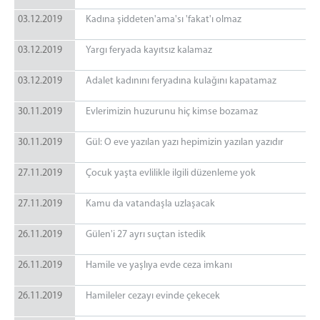
03.12.2019
Kadına şiddeten'ama'sı 'fakat'ı olmaz
03.12.2019
Yargı feryada kayıtsız kalamaz
03.12.2019
Adalet kadınını feryadına kulağını kapatamaz
30.11.2019
Evlerimizin huzurunu hiç kimse bozamaz
30.11.2019
Gül: O eve yazılan yazı hepimizin yazılan yazıdır
27.11.2019
Çocuk yaşta evlilikle ilgili düzenleme yok
27.11.2019
Kamu da vatandaşla uzlaşacak
26.11.2019
Gülen'i 27 ayrı suçtan istedik
26.11.2019
Hamile ve yaşlıya evde ceza imkanı
26.11.2019
Hamileler cezayı evinde çekecek