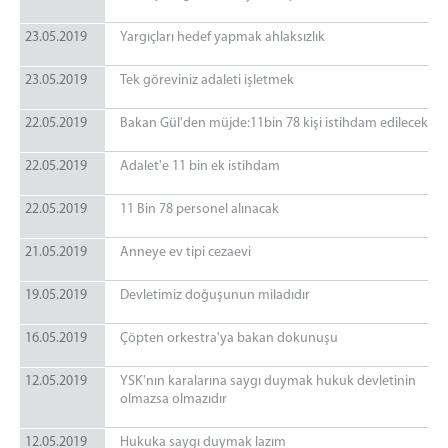
23.05.2019
Yargıçları hedef yapmak ahlaksızlık
23.05.2019
Tek göreviniz adaleti işletmek
22.05.2019
Bakan Gül'den müjde:11bin 78 kişi istihdam edilecek
22.05.2019
Adalet'e 11 bin ek istihdam
22.05.2019
11 Bin 78 personel alınacak
21.05.2019
Anneye ev tipi cezaevi
19.05.2019
Devletimiz doğuşunun miladıdır
16.05.2019
Çöpten orkestra'ya bakan dokunuşu
12.05.2019
YSK'nın karalarına saygı duymak hukuk devletinin
olmazsa olmazıdır
12.05.2019
Hukuka saygı duymak lazım