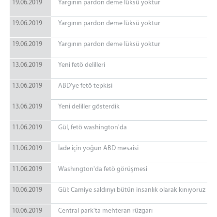
19.06.2019
Yargının pardon deme lüksü yoktur
19.06.2019
Yargının pardon deme lüksü yoktur
19.06.2019
Yargının pardon deme lüksü yoktur
13.06.2019
Yeni fetö delilleri
13.06.2019
ABD'ye fetö tepkisi
13.06.2019
Yeni deliller gösterdik
11.06.2019
Gül, fetö washington'da
11.06.2019
İade için yoğun ABD mesaisi
11.06.2019
Washıngton'da fetö görüşmesi
10.06.2019
Gül: Camiye saldırıyı bütün insanlık olarak kınıyoruz
10.06.2019
Central park'ta mehteran rüzgarı