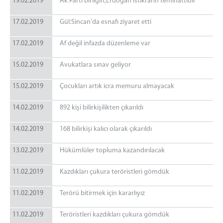
19.02.2019
Ak Parti birliğin,Erdoğan istikrarın teminattıdır
17.02.2019
Gül:Sincan'da esnafı ziyaret etti
17.02.2019
Af değil infazda düzenleme var
15.02.2019
Avukatlara sınav geliyor
15.02.2019
Çocukları artık icra memuru almayacak
14.02.2019
892 kişi bilirkişilikten çıkarıldı
14.02.2019
168 bilirkişi kalıcı olarak çıkarıldı
13.02.2019
Hükümlüler topluma kazandırılacak
11.02.2019
Kazdıkları çukura teröristleri gömdük
11.02.2019
Terörü bitirmek için kararlıyız
11.02.2019
Teröristleri kazdıkları çukura gömdük