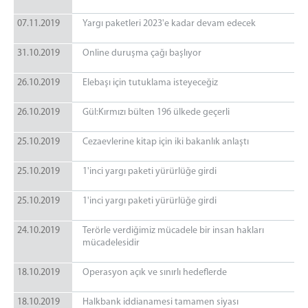
07.11.2019
Yargı paketleri 2023'e kadar devam edecek
31.10.2019
Online duruşma çağı başlıyor
26.10.2019
Elebaşı için tutuklama isteyeceğiz
26.10.2019
Gül:Kırmızı bülten 196 ülkede geçerli
25.10.2019
Cezaevlerine kitap için iki bakanlık anlaştı
25.10.2019
1'inci yargı paketi yürürlüğe girdi
25.10.2019
1'inci yargı paketi yürürlüğe girdi
24.10.2019
Terörle verdiğimiz mücadele bir insan hakları
mücadelesidir
18.10.2019
Operasyon açık ve sınırlı hedeflerde
18.10.2019
Halkbank iddianamesi tamamen siyası