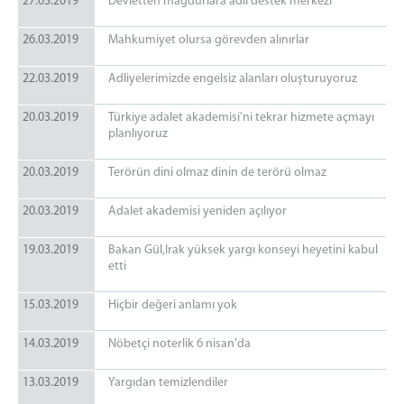
27.03.2019
Devletten mağdurlara adli destek merkezi
26.03.2019
Mahkumiyet olursa görevden alınırlar
22.03.2019
Adliyelerimizde engelsiz alanları oluşturuyoruz
20.03.2019
Türkiye adalet akademisi'ni tekrar hizmete açmayı
planlıyoruz
20.03.2019
Terörün dini olmaz dinin de terörü olmaz
20.03.2019
Adalet akademisi yeniden açılıyor
19.03.2019
Bakan Gül,Irak yüksek yargı konseyi heyetini kabul
etti
15.03.2019
Hiçbir değeri anlamı yok
14.03.2019
Nöbetçi noterlik 6 nisan'da
13.03.2019
Yargıdan temizlendiler