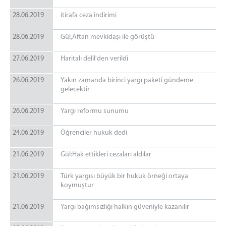
28.06.2019
itirafa ceza indirimi
28.06.2019
Gül,Aftan mevkidaşı ile görüştü
27.06.2019
Haritalı delil'den verildi
26.06.2019
Yakın zamanda birinci yargı paketi gündeme
gelecektir
26.06.2019
Yargı reformu sunumu
24.06.2019
Öğrenciler hukuk dedi
21.06.2019
Gül:Hak ettikleri cezaları aldılar
21.06.2019
Türk yargısı büyük bir hukuk örneği ortaya
koymuştur
21.06.2019
Yargı bağımsızlığı halkın güveniyle kazanılır