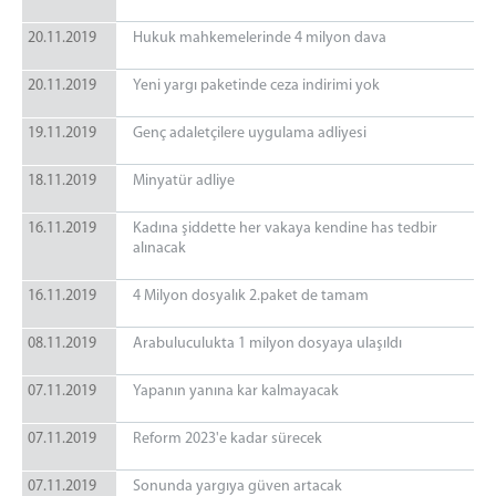
20.11.2019
Hukuk mahkemelerinde 4 milyon dava
20.11.2019
Yeni yargı paketinde ceza indirimi yok
19.11.2019
Genç adaletçilere uygulama adliyesi
18.11.2019
Minyatür adliye
16.11.2019
Kadına şiddette her vakaya kendine has tedbir
alınacak
16.11.2019
4 Milyon dosyalık 2.paket de tamam
08.11.2019
Arabuluculukta 1 milyon dosyaya ulaşıldı
07.11.2019
Yapanın yanına kar kalmayacak
07.11.2019
Reform 2023'e kadar sürecek
07.11.2019
Sonunda yargıya güven artacak