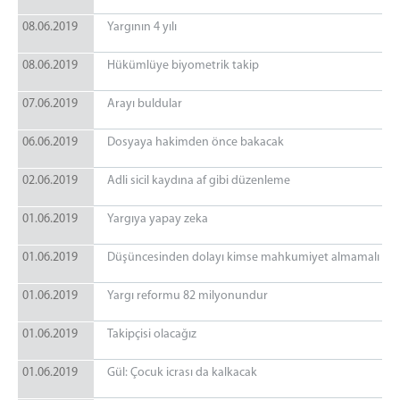
08.06.2019
Yargının 4 yılı
08.06.2019
Hükümlüye biyometrik takip
07.06.2019
Arayı buldular
06.06.2019
Dosyaya hakimden önce bakacak
02.06.2019
Adli sicil kaydına af gibi düzenleme
01.06.2019
Yargıya yapay zeka
01.06.2019
Düşüncesinden dolayı kimse mahkumiyet almamalı
01.06.2019
Yargı reformu 82 milyonundur
01.06.2019
Takipçisi olacağız
01.06.2019
Gül: Çocuk icrası da kalkacak