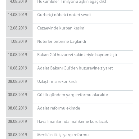
14.08.2019
Hükümlüler 1 milyonu aşkın ağaç dikti
14.08.2019
Gurbetçi nöbetci noteri sevdi
12.08.2019
Cezaevinde kurban kesimi
11.08.2019
Noterler birbirine bağlandı
10.08.2019
Bakan Gül huzurevi sakinleriyle bayramlaştı
10.08.2019
Adalet Bakanı Gül'den huzurevine ziyaret
08.08.2019
Uzlaştırma rekor kırdı
08.08.2019
Gül:İlk gündem yargı reformu olacaktır
08.08.2019
Adalet reformu ekimde
08.08.2019
Havalimanlarında mahkeme kurulacak
08.08.2019
Meclis'in ilk işi yargı reformu