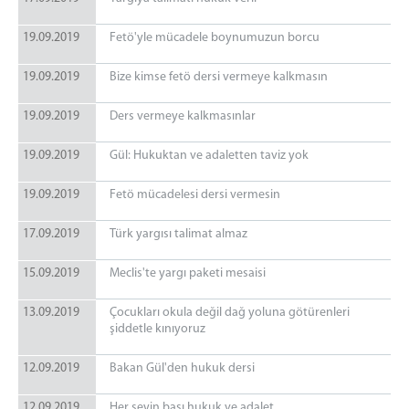
19.09.2019
Fetö'yle mücadele boynumuzun borcu
19.09.2019
Bize kimse fetö dersi vermeye kalkmasın
19.09.2019
Ders vermeye kalkmasınlar
19.09.2019
Gül: Hukuktan ve adaletten taviz yok
19.09.2019
Fetö mücadelesi dersi vermesin
17.09.2019
Türk yargısı talimat almaz
15.09.2019
Meclis'te yargı paketi mesaisi
13.09.2019
Çocukları okula değil dağ yoluna götürenleri
şiddetle kınıyoruz
12.09.2019
Bakan Gül'den hukuk dersi
12.09.2019
Her şeyin başı hukuk ve adalet