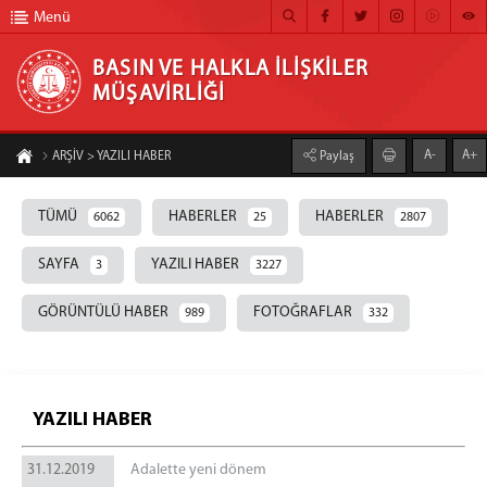
Menü
BASIN VE HALKLA İLİŞKİLER
MÜŞAVİRLİĞİ
BASIN VE HALKLA İLİŞKİLER MÜŞAVİRLİĞİ
A-
A+
ARŞİV > YAZILI HABER
Paylaş
ANA SAYFA
TÜMÜ
HABERLER
HABERLER
6062
25
2807
MÜŞAVİRLİĞİMİZ
HABER ARŞİVİ
SAYFA
YAZILI HABER
3
3227
FOTOĞRAF ARŞİVİ
GÖRÜNTÜLÜ HABER
FOTOĞRAFLAR
989
332
GÖRÜNTÜLÜ HABER
BÜLTEN
YAZILI HABER
İLETİŞİM
31.12.2019
Adalette yeni dönem