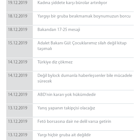
19.12.2019
Kadına şiddete karşı bürolar artırılıyor
18.12.2019
Yargıyı bir gruba bırakmamak boynumuzun borcu
18.12.2019
Bakandan 17-25 mesaji
15.12.2019
Adalet Bakanı Gül: Çocuklarıımız silah değil kitap
taşımalı
14.12.2019
Türkiye diz çökmez
14.12.2019
Değil bylock dumanla haberleşsenler bile mücadele
sürecek
14.12.2019
ABD'nin kararı yok hükümdedir
13.12.2019
Yanış yapanın takipçisi olacağız
13.12.2019
Fetö borsasına dair ne delil varsa getirin
13.12.2019
Yargı hiçbir gruba ait değildir