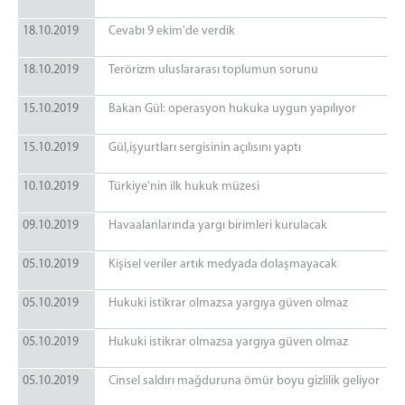
18.10.2019
Cevabı 9 ekim'de verdik
18.10.2019
Terörizm uluslararası toplumun sorunu
15.10.2019
Bakan Gül: operasyon hukuka uygun yapılıyor
15.10.2019
Gül,işyurtları sergisinin açılısını yaptı
10.10.2019
Türkiye'nin ilk hukuk müzesi
09.10.2019
Havaalanlarında yargı birimleri kurulacak
05.10.2019
Kişisel veriler artık medyada dolaşmayacak
05.10.2019
Hukuki istikrar olmazsa yargıya güven olmaz
05.10.2019
Hukuki istikrar olmazsa yargıya güven olmaz
05.10.2019
Cinsel saldırı mağduruna ömür boyu gizlilik geliyor