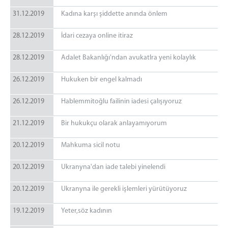
31.12.2019
Kadına karşı şiddette anında önlem
28.12.2019
İdari cezaya online itiraz
28.12.2019
Adalet Bakanlığı'ndan avukatlra yeni kolaylık
26.12.2019
Hukuken bir engel kalmadı
26.12.2019
Hablemmitoğlu failinin iadesi çalışıyoruz
21.12.2019
Bir hukukçu olarak anlayamıyorum
20.12.2019
Mahkuma sicil notu
20.12.2019
Ukranyna'dan iade talebi yinelendi
20.12.2019
Ukranyna ile gerekli işlemleri yürütüyoruz
19.12.2019
Yeter,söz kadının