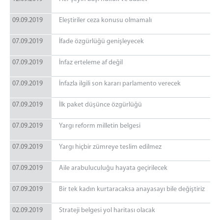
09.09.2019
Eleştiriler ceza konusu olmamalı
07.09.2019
İfade özgürlüğü genişleyecek
07.09.2019
İnfaz erteleme af değil
07.09.2019
İnfazla ilgili son kararı parlamento verecek
07.09.2019
İlk paket düşünce özgürlüğü
07.09.2019
Yargı reform milletin belgesi
07.09.2019
Yargı hiçbir zümreye teslim edilmez
07.09.2019
Aile arabuluculuğu hayata geçirilecek
07.09.2019
Bir tek kadın kurtaracaksa anayasayı bile değiştiriz
02.09.2019
Strateji belgesi yol haritası olacak