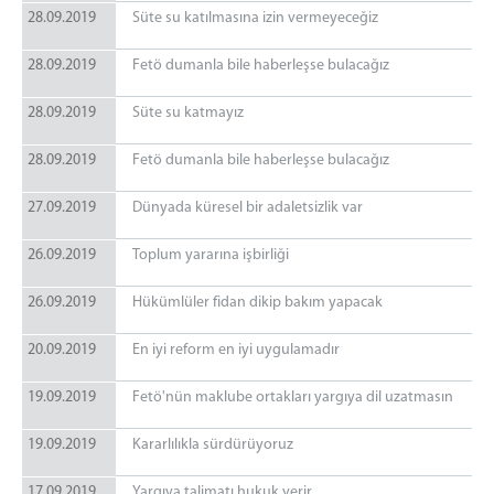
28.09.2019
Süte su katılmasına izin vermeyeceğiz
28.09.2019
Fetö dumanla bile haberleşse bulacağız
28.09.2019
Süte su katmayız
28.09.2019
Fetö dumanla bile haberleşse bulacağız
27.09.2019
Dünyada küresel bir adaletsizlik var
26.09.2019
Toplum yararına işbirliği
26.09.2019
Hükümlüler fidan dikip bakım yapacak
20.09.2019
En iyi reform en iyi uygulamadır
19.09.2019
Fetö'nün maklube ortakları yargıya dil uzatmasın
19.09.2019
Kararlılıkla sürdürüyoruz
17.09.2019
Yargıya talimatı hukuk verir