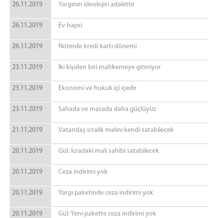
26.11.2019
Yargının ideolojisi adalettir
26.11.2019
Ev hapsi
26.11.2019
Noterde kredi kartı dönemi
23.11.2019
İki kişiden biri mahkemeye gitmiyor
23.11.2019
Ekonomi ve hukuk içi içedir
23.11.2019
Sahada ve masada daha güçlüyüz
21.11.2019
Vatandaş icralık malını kendi satabilecek
20.11.2019
Gül: İcradaki malı sahibi satabilecek
20.11.2019
Ceza indirimi yok
20.11.2019
Yargı paketinde ceza indirimi yok
20.11.2019
Gül: Yeni pakette ceza indirimi yok