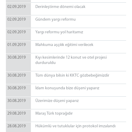
02.09.2019
Derinleştirme dönemi olacak
02.09.2019
Gündem yargı reformu
02.09.2019
Yargı reformu yol haritamız
01.09.2019
Mahkuma aşçılık eğitimi verilecek
30.08.2019
Kıyı kesimlerinde 12 konut ve otel projesi
durduruldu
30.08.2019
Tüm dünya bilsin ki KKTC gözbebeğimizdir
30.08.2019
İdam konuşunda bize düşeni yaparız
30.08.2019
Üzerimize düşeni yaparız
29.08.2019
Maraş Türk toprağıdır
28.08.2019
Hükümlü ve tutuklular için protokol imzalandı