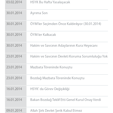
03.02.2014
HSYK Bu Hafta Yasalaşacak
30.01.2014
Ayrıma Son
30.01.2014
ÖYM'ler Seçimden Önce Kaldırılıyor (30.01.2014)
30.01.2014
ÖYM ler Kalkacak
30.01.2014
Hakim ve Savcının Adaylarının Kura Heyecanı
23.01.2014
Hakim ve Savcının Devleti Koruma Sorumluluğu Yok
23.01.2014
Mazbata Töreninde Konuştu
23.01.2014
Bozdağ Mazbata Töreninde Konuştu
16.01.2014
HSYK' da Görev Değişikliği
16.01.2014
Bakan Bozdağ Teklif Etti Genel Kurul Onay Verdi
09.01.2014
Allah Şirk Devlet Şerik Kabul Etmez