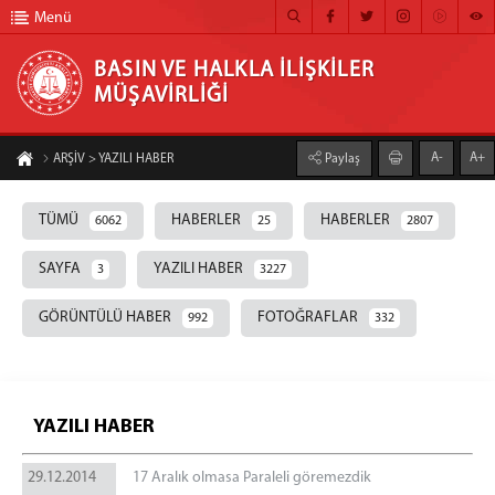
Menü
BASIN VE HALKLA İLİŞKİLER
MÜŞAVİRLİĞİ
BASIN VE HALKLA İLİŞKİLER MÜŞAVİRLİĞİ
A-
A+
ARŞİV > YAZILI HABER
Paylaş
ANA SAYFA
TÜMÜ
HABERLER
HABERLER
6062
25
2807
MÜŞAVİRLİĞİMİZ
HABER ARŞİVİ
SAYFA
YAZILI HABER
3
3227
FOTOĞRAF ARŞİVİ
GÖRÜNTÜLÜ HABER
FOTOĞRAFLAR
992
332
GÖRÜNTÜLÜ HABER
BÜLTEN
YAZILI HABER
İLETİŞİM
29.12.2014
17 Aralık olmasa Paraleli göremezdik