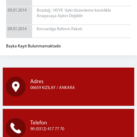
09.01.2014
Bozdağ : HSYK 'daki düzenleme kesinlikle
Anayasaya Aykırı Değildir
09.01.2014
Korsanlığa Reform Paketi
Başka Kayıt Bulunmamaktadır.
Adres
06659 KIZILAY / ANKARA
Telefon
90 (0312) 417 77 70