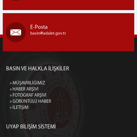
E-Posta
basin
adalet.gov.tr
BASIN VE HALKLA İLİŞKİLER
» MÜŞAVİRLİĞİMİZ
» HABER ARŞİVİ
» FOTOĞRAF ARŞİVİ
» GÖRÜNTÜLÜ HABER
» İLETİŞİM
UYAP BİLİŞİM SİSTEMİ