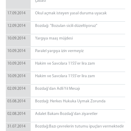
çabası
17.09.2014
Okul açmak isteyen yasal duruma uyacak
12.09.2014
Bozdağ: "Bozulan sicili düzeltiyoruz"
10.09.2014
Yargıya maaş müjdesi
10.09.2014
Paralel yargıya izin vermeyiz
10.09.2014
Hakim ve Savcılara 1155'er lira zam
10.09.2014
Hakim ve Savcılara 1155'er lira zam
02.09.2014
Bozdağ'dan Adli Yıl Mesajı
03.08.2014
Bozdağ: Herkes Hukuka Uymak Zorunda
02.08.2014
Adalet Bakanı Bozdağ'dan ziyaretler
31.07.2014
Bozdağ:Bazı çevrelerin tutumu ipuçları vermektedir