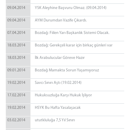
09.04.2014
YSK Aleyhine Başvuru Olmaz. (09.04.2014)
09.04.2014
AYM Durumdan Vazife Çıkardı.
07.04.2014
Bozdağ: Fiilen Yarı Başkanlık Sistemi Olacak.
18.03.2014
Bozdağ: Gerekçeli karar için birkaç günleri var
18.03.2014
İlk Arabulucular Göreve Hazır
09.01.2014
Bozdağ Mamakta Sorun Yaşamıyoruz
19.02.2014
Savcı Sınırı Aştı (19.02.2014)
17.02.2014
Hukuksuzluğa Karşı Hukuk İşliyor
19.02.2014
HSYK Bu Hafta Yasalaşacak
03.02.2014
ututkluluğa 7,5 Yıl Sınırı