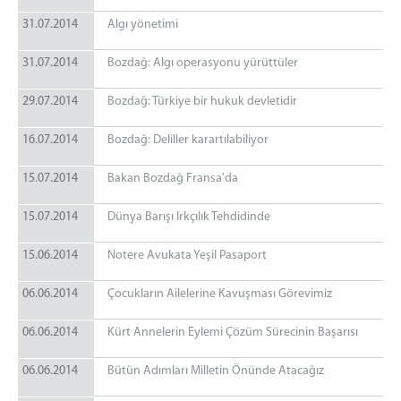
31.07.2014
Algı yönetimi
31.07.2014
Bozdağ: Algı operasyonu yürüttüler
29.07.2014
Bozdağ: Türkiye bir hukuk devletidir
16.07.2014
Bozdağ: Deliller karartılabiliyor
15.07.2014
Bakan Bozdağ Fransa'da
15.07.2014
Dünya Barışı Irkçılık Tehdidinde
15.06.2014
Notere Avukata Yeşil Pasaport
06.06.2014
Çocukların Ailelerine Kavuşması Görevimiz
06.06.2014
Kürt Annelerin Eylemi Çözüm Sürecinin Başarısı
06.06.2014
Bütün Adımları Milletin Önünde Atacağız