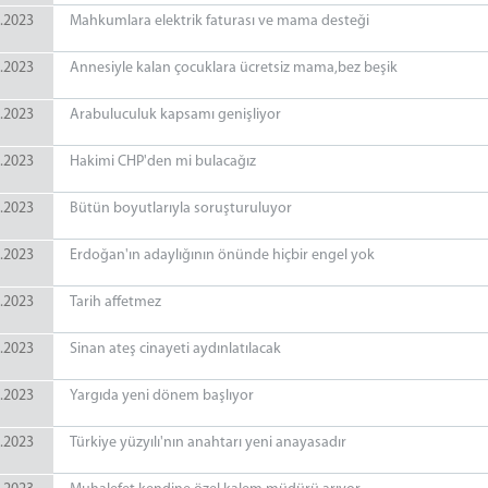
.2023
Mahkumlara elektrik faturası ve mama desteği
.2023
Annesiyle kalan çocuklara ücretsiz mama,bez beşik
.2023
Arabuluculuk kapsamı genişliyor
.2023
Hakimi CHP'den mi bulacağız
.2023
Bütün boyutlarıyla soruşturuluyor
.2023
Erdoğan'ın adaylığının önünde hiçbir engel yok
.2023
Tarih affetmez
.2023
Sinan ateş cinayeti aydınlatılacak
.2023
Yargıda yeni dönem başlıyor
.2023
Türkiye yüzyılı'nın anahtarı yeni anayasadır