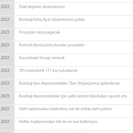
.2023
Özel deprem düzenlemesi
.2023
Bozdağ:Fahiş fiyat düzenlemesi yolda
.2023
Fırsatçılar ceza yağacak
.2023
Kentsel dönüşümü davalar yavaşlattı
.2023
Sorumlular hesap verecek
.2023
78'i müteahhit 171 kişi tutuklandı
.2023
Bozdağ'dan depremzedeler: Tüm ihtiyaçlarınız giderilecek
.2023
Bozdağ depremzedeler için çadır üreten fabrikaları ziyaret etti
.2023
Delil toplamadan kaldırılmış tek bir enkaz dahi yoktur
.2023
Deliler toplanmadan tek bir en kaz kalkmıyor