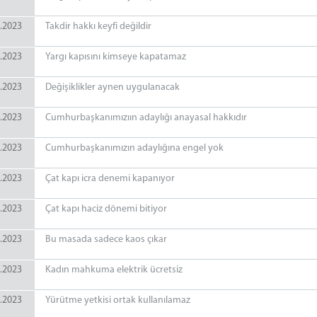
.2023
Takdir hakkı keyfi değildir
.2023
Yargı kapısını kimseye kapatamaz
.2023
Değişiklikler aynen uygulanacak
.2023
Cumhurbaşkanımızıın adaylığı anayasal hakkıdır
.2023
Cumhurbaşkanımızın adaylığına engel yok
.2023
Çat kapı icra denemi kapanıyor
.2023
Çat kapı haciz dönemi bitiyor
.2023
Bu masada sadece kaos çıkar
.2023
Kadın mahkuma elektrik ücretsiz
.2023
Yürütme yetkisi ortak kullanılamaz