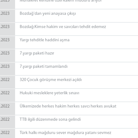
.2023
Muhalefet kendine özel kalem müdürü arıyor
.2023
Bozdağ'dan yeni anayasa çıkışı
.2023
Bozdağ:Kimse hakim ve savcıları tehdit edemez
.2023
Yargı tehditle haddini aşma
.2023
7.yargı paketi hazır
.2023
7.yargı paketi tamamlandı
.2022
320 Çocuk görüşme merkezi açıldı
.2022
Hukuki mesleklere yeterlik sınavı
.2022
Ülkemizede herkes hakim herkes savcı herkes avukat
.2022
TTB ilgili düzenmede sona gelindi
.2022
Türk halkı mağduru sever mağdura yatanı sevmez