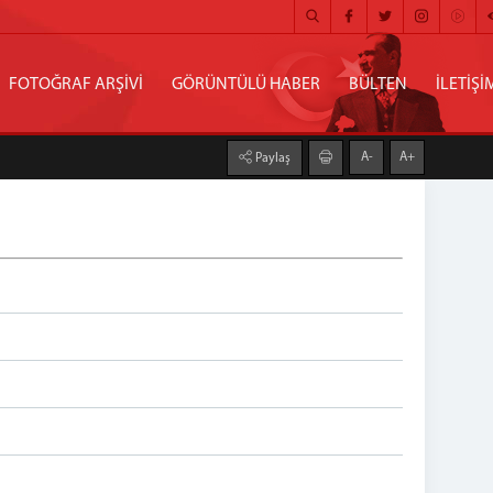
FOTOĞRAF ARŞİVİ
GÖRÜNTÜLÜ HABER
BÜLTEN
İLETİŞİ
A-
A+
Paylaş