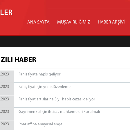
İLER
ANA SAYFA
MÜŞAVİRLİĞİMİZ
HABER ARŞİVİ
ZILI HABER
.2023
Fahiş fiyata hapis geliyor
.2023
Fahiş fiyat için yeni düzenleme
.2023
Fahiş fiyat artışlarına 5 yıl hapis cezası geliyor
.2023
Gayrimenkul için ihtisas mahkemeleri kurulmalı
.2023
İmar affına anayasal engel