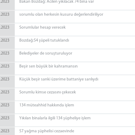
.2023
Bakan Bozdağ: Acilen yıkılacak 74 bina var
.2023
sorumlu olan herkesin kusuru değerlendiriliyor
.2023
Sorumlular hesap verecek
.2023
Bozdağ:54 şüpeli tutuklandı
.2023
Belediyeler de soruşturuluyor
.2023
Beşir sen büyük bir kahramansın
.2023
Küçük beşir sanki üzerime battaniye sarılıydı
.2023
Sorumlu kimse cezasını çekecek
.2023
134 müteahhid hakkında işlem
.2023
Yıkılan binalarla ilgili 134 şüpheliye işlem
.2023
57 yağma şüphelisi cezaevinde