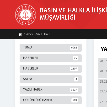
BASIN VE HALKLA İLİŞK
MÜŞAVİRLİĞİ
ARŞİV > YAZILI HABER
TÜMÜ
6062
YA
HABERLER
25
28.02
HABERLER
2807
28.02
SAYFA
3
28.02
YAZILI HABER
3227
27.02
GÖRÜNTÜLÜ HABER
989
27.02