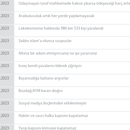
.2023
Uzlaşmayan taraf mahkemede haksız çıkarsa ödeyeceği harç artır
.2023
Arabuluculuk artık her yerde yapılamayacak
.2023
Lekelenmeme hakkında 986 bin 533 kişi yaralandı
.2023
Saldırı islam'a olunca suspuslar
.2023
Altınız bir adam etmiyorsanız ne işe yararsınız
.2023
İsveç kendi yasalarını bilerek çiğniyor
.2023
Başarısızlığa bahane arıyorlar
.2023
Bozdağ:AYM kararı doğru
.2023
Sosyal medya linçlerinden etkilenmeyin
.2023
Hakim ve savcı halka kapısını kapatamaz
.2023
Yargı kapısını kimseye kapatamaz