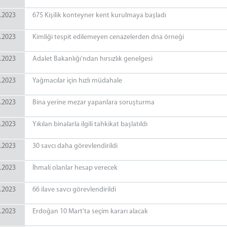
.2023
675 Kişilik konteyner kent kurulmaya başladı
.2023
Kimliği tespit edilemeyen cenazelerden dna örneği
.2023
Adalet Bakanlığı'ndan hırsızlık genelgesi
.2023
Yağmacılar için hızlı müdahale
.2023
Bina yerine mezar yapanlara soruşturma
.2023
Yıkılan binalarla ilgili tahkikat başlatıldı
.2023
30 savcı daha görevlendirildi
.2023
İhmali olanlar hesap verecek
.2023
66 ilave savcı görevlendirildi
.2023
Erdoğan 10 Mart'ta seçim kararı alacak