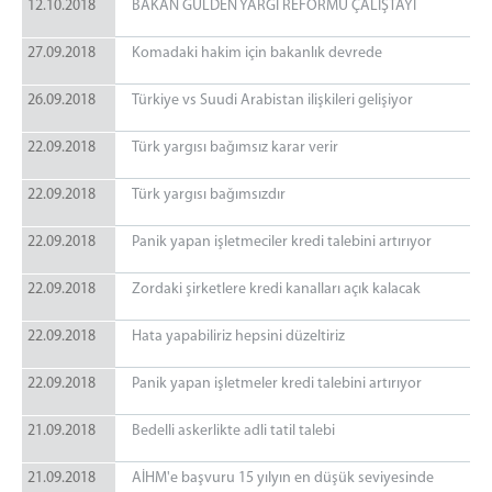
12.10.2018
BAKAN GÜLDEN YARGI REFORMU ÇALIŞTAYI
27.09.2018
Komadaki hakim için bakanlık devrede
26.09.2018
Türkiye vs Suudi Arabistan ilişkileri gelişiyor
22.09.2018
Türk yargısı bağımsız karar verir
22.09.2018
Türk yargısı bağımsızdır
22.09.2018
Panik yapan işletmeciler kredi talebini artırıyor
22.09.2018
Zordaki şirketlere kredi kanalları açık kalacak
22.09.2018
Hata yapabiliriz hepsini düzeltiriz
22.09.2018
Panik yapan işletmeler kredi talebini artırıyor
21.09.2018
Bedelli askerlikte adli tatil talebi
21.09.2018
AİHM'e başvuru 15 yılyın en düşük seviyesinde