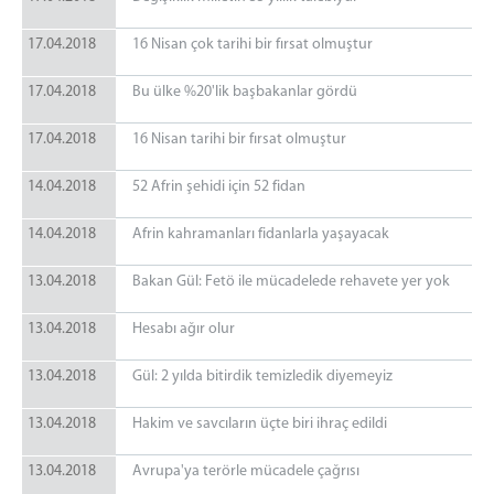
17.04.2018
16 Nisan çok tarihi bir fırsat olmuştur
17.04.2018
Bu ülke %20'lik başbakanlar gördü
17.04.2018
16 Nisan tarihi bir fırsat olmuştur
14.04.2018
52 Afrin şehidi için 52 fidan
14.04.2018
Afrin kahramanları fidanlarla yaşayacak
13.04.2018
Bakan Gül: Fetö ile mücadelede rehavete yer yok
13.04.2018
Hesabı ağır olur
13.04.2018
Gül: 2 yılda bitirdik temizledik diyemeyiz
13.04.2018
Hakim ve savcıların üçte biri ihraç edildi
13.04.2018
Avrupa'ya terörle mücadele çağrısı