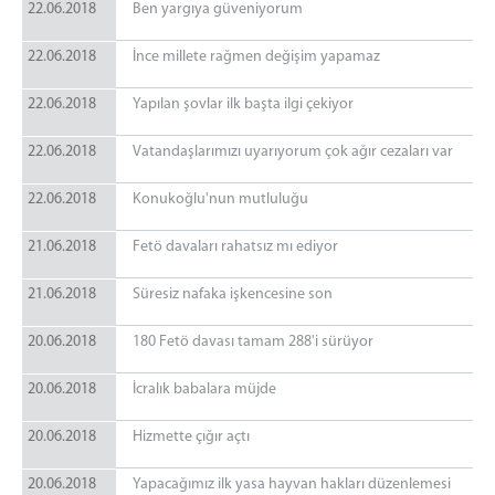
22.06.2018
Ben yargıya güveniyorum
22.06.2018
İnce millete rağmen değişim yapamaz
22.06.2018
Yapılan şovlar ilk başta ilgi çekiyor
22.06.2018
Vatandaşlarımızı uyarıyorum çok ağır cezaları var
22.06.2018
Konukoğlu'nun mutluluğu
21.06.2018
Fetö davaları rahatsız mı ediyor
21.06.2018
Süresiz nafaka işkencesine son
20.06.2018
180 Fetö davası tamam 288'i sürüyor
20.06.2018
İcralık babalara müjde
20.06.2018
Hizmette çığır açtı
20.06.2018
Yapacağımız ilk yasa hayvan hakları düzenlemesi