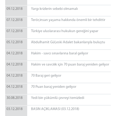
09.12.2018
Yargı krizlerin sebebi olmamalı
07.12.2018
Terör,insan yaşama hakkında önemli bir tehdittir
07.12.2018
Türkiye uluslararası hukukun gereğini yapar
05.12.2018
Abdulhamit Gül,eski Adalet bakanlarıyla buluştu
04.12.2018
Hakim - savcı sınavlarına baral geliyor
04.12.2018
Hakim ve savcılık için 70 puan baraj yeniden geliyor
04.12.2018
70 Baraj geri geliyor
04.12.2018
70 Puan baraj yeniden geliyor
30.08.2018
Yedi bin yükümlü çevreyi temizledi
03.12.2018
BASIN AÇIKLAMASI (03.12.2018)