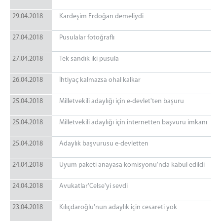
29.04.2018
Kardeşim Erdoğan demeliydi
27.04.2018
Pusulalar fotoğraflı
27.04.2018
Tek sandık iki pusula
26.04.2018
İhtiyaç kalmazsa ohal kalkar
25.04.2018
Milletvekili adaylığı için e-devlet'ten başuru
25.04.2018
Milletvekili adaylığı için internetten başvuru imkanı
25.04.2018
Adaylık başvurusu e-devletten
24.04.2018
Uyum paketi anayasa komisyonu'nda kabul edildi
24.04.2018
Avukatlar'Celse'yi sevdi
23.04.2018
Kılıçdaroğlu'nun adaylık için cesareti yok