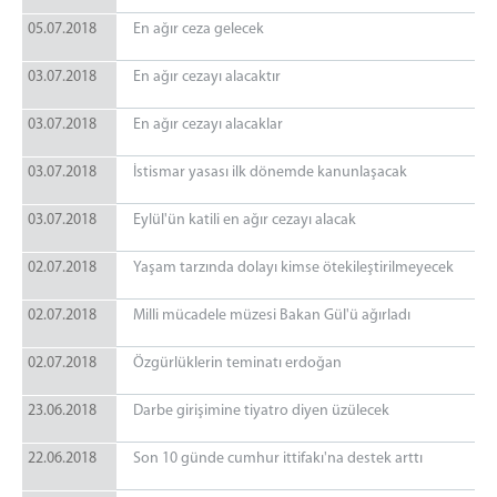
05.07.2018
En ağır ceza gelecek
03.07.2018
En ağır cezayı alacaktır
03.07.2018
En ağır cezayı alacaklar
03.07.2018
İstismar yasası ilk dönemde kanunlaşacak
03.07.2018
Eylül'ün katili en ağır cezayı alacak
02.07.2018
Yaşam tarzında dolayı kimse ötekileştirilmeyecek
02.07.2018
Milli mücadele müzesi Bakan Gül'ü ağırladı
02.07.2018
Özgürlüklerin teminatı erdoğan
23.06.2018
Darbe girişimine tiyatro diyen üzülecek
22.06.2018
Son 10 günde cumhur ittifakı'na destek arttı