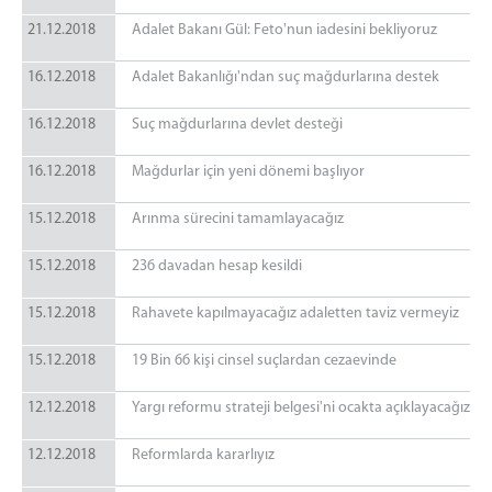
21.12.2018
Adalet Bakanı Gül: Feto'nun iadesini bekliyoruz
16.12.2018
Adalet Bakanlığı'ndan suç mağdurlarına destek
16.12.2018
Suç mağdurlarına devlet desteği
16.12.2018
Mağdurlar için yeni dönemi başlıyor
15.12.2018
Arınma sürecini tamamlayacağız
15.12.2018
236 davadan hesap kesildi
15.12.2018
Rahavete kapılmayacağız adaletten taviz vermeyiz
15.12.2018
19 Bin 66 kişi cinsel suçlardan cezaevinde
12.12.2018
Yargı reformu strateji belgesi'ni ocakta açıklayacağız
12.12.2018
Reformlarda kararlıyız