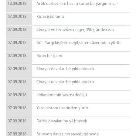
13.09.2018
Artık darbecilere hesap soran bir yargımız var
07.09.2018
Rutin işbölümü
07.09.2018
Cinayet ve tecavüze en geç 390 günde ceza
07.09.2018
Gül : Yargı kişilerle değil,sistem üzerinden yürür
07.09.2018
Rutin bir işlem
07.09.2018
Cinayet davaları bir yılda bitecek
07.09.2018
Cinayet davaları bir yılda bitecek
07.09.2018
İddianamenin savcısı değişti
07.09.2018
Yargı sistem üzerinden yürür
07.09.2018
Darbe davaları bu yıl bitecek
07.09.2018
Brunson davasının savcısı görevde