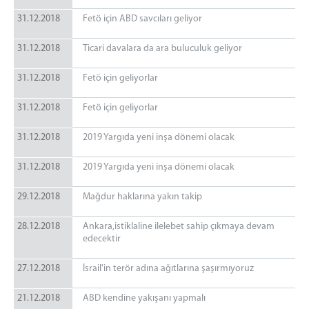
31.12.2018
Fetö için ABD savcıları geliyor
31.12.2018
Ticari davalara da ara buluculuk geliyor
31.12.2018
Fetö için geliyorlar
31.12.2018
Fetö için geliyorlar
31.12.2018
2019 Yargıda yeni inşa dönemi olacak
31.12.2018
2019 Yargıda yeni inşa dönemi olacak
29.12.2018
Mağdur haklarına yakın takip
28.12.2018
Ankara,istiklaline ilelebet sahip çıkmaya devam
edecektir
27.12.2018
İsrail'in terör adına ağıtlarına şaşırmıyoruz
21.12.2018
ABD kendine yakışanı yapmalı