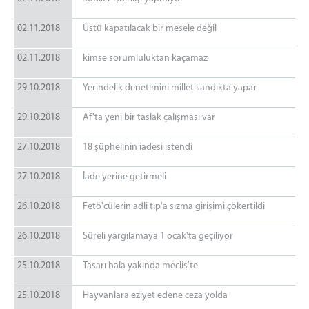
02.11.2018
Üstü kapatılacak bir mesele değil
02.11.2018
kimse sorumluluktan kaçamaz
29.10.2018
Yerindelik denetimini millet sandıkta yapar
29.10.2018
Af'ta yeni bir taslak çalışması var
27.10.2018
18 şüphelinin iadesi istendi
27.10.2018
İade yerine getirmeli
26.10.2018
Fetö'cülerin adli tıp'a sızma girişimi çökertildi
26.10.2018
Süreli yargılamaya 1 ocak'ta geçiliyor
25.10.2018
Tasarı hala yakında meclis'te
25.10.2018
Hayvanlara eziyet edene ceza yolda