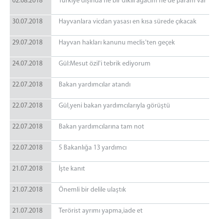
02.08.2018
Türkiye dışında ne bir dikili ağacım ne de param var
30.07.2018
Hayvanlara vicdan yasası en kısa sürede çıkacak
29.07.2018
Hayvan hakları kanunu meclis'ten geçek
24.07.2018
Gül:Mesut özil'i tebrik ediyorum
22.07.2018
Bakan yardımcılar atandı
22.07.2018
Gül,yeni bakan yardımcılarıyla görüştü
22.07.2018
Bakan yardımcılarına tam not
22.07.2018
5 Bakanlığa 13 yardımcı
21.07.2018
İşte kanıt
21.07.2018
Önemli bir delile ulaştık
21.07.2018
Terörist ayrımı yapma,iade et