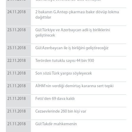
24.11.2018
2 bakanın G.Antep çıkarması bakır dövüp lokma
dağıttılar
23.11.2018
Gül:Türkiye ve Azerbaycan adli iş birliklerini
geliştirecek
23.11.2018
Gül:Azerbaycan ile iş birliğini geliştireceğiz
22.11.2018
Terörden tutuklu sayısı 44 bin 930
21.11.2018
Son sözü Türk yargısı söyleyecek
21.11.2018
AİHM'nin verdiği demirtaş kararına sert tepki
21.11.2018
Fetö'den 69 dava kaldı
21.11.2018
Cezaevlerinde 260 bin kişi var
21.11.2018
Gül:Takdir mahkemenin