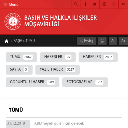
Menü
BASIN VE HALKLA İLİŞKİLER
MÜŞAVİRLİĞİ
BASIN VE HALKLA İLİŞKİLER MÜŞAVİRLİĞİ
A-
A+
ARŞİV > TÜMÜ
Paylaş
ANA SAYFA
TÜMÜ
HABERLER
HABERLER
6062
25
2807
MÜŞAVİRLİĞİMİZ
HABER ARŞİVİ
SAYFA
YAZILI HABER
3
3227
FOTOĞRAF ARŞİVİ
GÖRÜNTÜLÜ HABER
FOTOĞRAFLAR
989
332
GÖRÜNTÜLÜ HABER
BÜLTEN
TÜMÜ
İLETİŞİM
31.12.2018
ABD heyeti gülen için gelecek