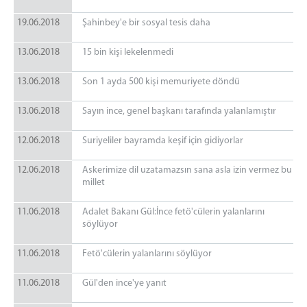
19.06.2018
Şahinbey'e bir sosyal tesis daha
13.06.2018
15 bin kişi lekelenmedi
13.06.2018
Son 1 ayda 500 kişi memuriyete döndü
13.06.2018
Sayın ince, genel başkanı tarafında yalanlamıştır
12.06.2018
Suriyeliler bayramda keşif için gidiyorlar
12.06.2018
Askerimize dil uzatamazsın sana asla izin vermez bu
millet
11.06.2018
Adalet Bakanı Gül:İnce fetö'cülerin yalanlarını
söylüyor
11.06.2018
Fetö'cülerin yalanlarını söylüyor
11.06.2018
Gül'den ince'ye yanıt