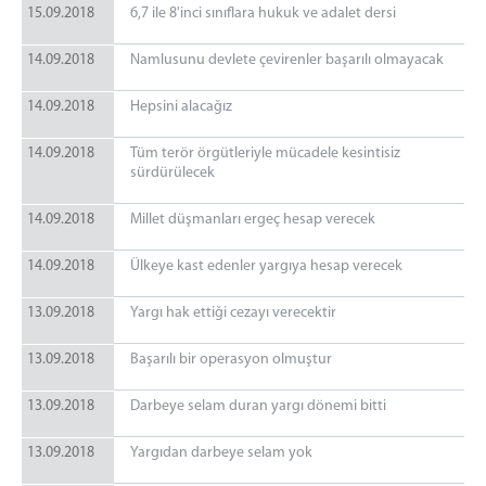
15.09.2018
6,7 ile 8'inci sınıflara hukuk ve adalet dersi
14.09.2018
Namlusunu devlete çevirenler başarılı olmayacak
14.09.2018
Hepsini alacağız
14.09.2018
Tüm terör örgütleriyle mücadele kesintisiz
sürdürülecek
14.09.2018
Millet düşmanları ergeç hesap verecek
14.09.2018
Ülkeye kast edenler yargıya hesap verecek
13.09.2018
Yargı hak ettiği cezayı verecektir
13.09.2018
Başarılı bir operasyon olmuştur
13.09.2018
Darbeye selam duran yargı dönemi bitti
13.09.2018
Yargıdan darbeye selam yok