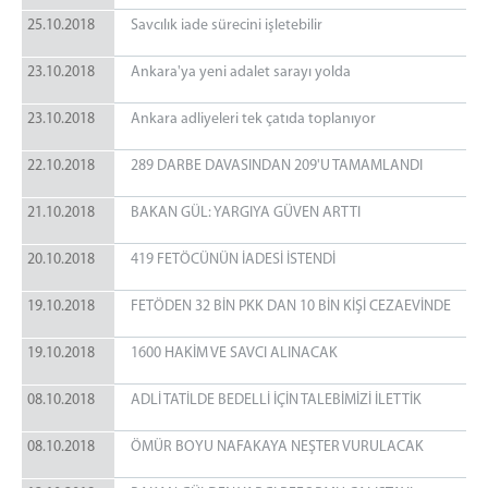
25.10.2018
Savcılık iade sürecini işletebilir
23.10.2018
Ankara'ya yeni adalet sarayı yolda
23.10.2018
Ankara adliyeleri tek çatıda toplanıyor
22.10.2018
289 DARBE DAVASINDAN 209'U TAMAMLANDI
21.10.2018
BAKAN GÜL: YARGIYA GÜVEN ARTTI
20.10.2018
419 FETÖCÜNÜN İADESİ İSTENDİ
19.10.2018
FETÖDEN 32 BİN PKK DAN 10 BİN KİŞİ CEZAEVİNDE
19.10.2018
1600 HAKİM VE SAVCI ALINACAK
08.10.2018
ADLİ TATİLDE BEDELLİ İÇİN TALEBİMİZİ İLETTİK
08.10.2018
ÖMÜR BOYU NAFAKAYA NEŞTER VURULACAK