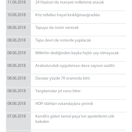
11.06.2018
24 Haziran'da manşeti milletimiz atacak
10.06.2018
Kriz tellalları hayal kırıklığınauğradılar
08.06.2018
Tapuyu da noter verecek
08.06.2018
Tapu devri de noterde yapılacak
08.06.2018
Millettin dediğinden başka hiçbir şey olmayacak
08.06.2018
Arabuluculuk uygulaması dava sayısını azalttı
08.06.2018
Davalar yüzde 70 oranında bitti
08.06.2018
Yargılamalar yıl sonu biter
08.06.2018
HDP silahları vatandaşlara çevirdi
07.06.2018
Kandil'e giden temel paşa'nın apoletlerini sök
bakalım