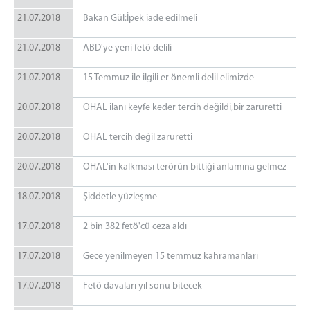
21.07.2018
Bakan Gül:İpek iade edilmeli
21.07.2018
ABD'ye yeni fetö delili
21.07.2018
15 Temmuz ile ilgili er önemli delil elimizde
20.07.2018
OHAL ilanı keyfe keder tercih değildi,bir zaruretti
20.07.2018
OHAL tercih değil zaruretti
20.07.2018
OHAL'in kalkması terörün bittiği anlamına gelmez
18.07.2018
Şiddetle yüzleşme
17.07.2018
2 bin 382 fetö'cü ceza aldı
17.07.2018
Gece yenilmeyen 15 temmuz kahramanları
17.07.2018
Fetö davaları yıl sonu bitecek