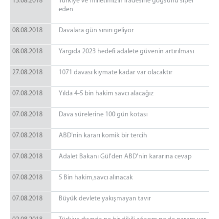
15.08.2018
Türkiye ve milletimizin iradesine göğsünü siper
eden
08.08.2018
Davalara gün sınırı geliyor
08.08.2018
Yargıda 2023 hedefi adalete güvenin artırılması
27.08.2018
1071 davası kıymate kadar var olacaktır
07.08.2018
Yılda 4-5 bin hakim savcı alacağız
07.08.2018
Dava sürelerine 100 gün kotası
07.08.2018
ABD'nin kararı komik bir tercih
07.08.2018
Adalet Bakanı Gül'den ABD'nin kararına cevap
07.08.2018
5 Bin hakim,savcı alınacak
07.08.2018
Büyük devlete yakışmayan tavır