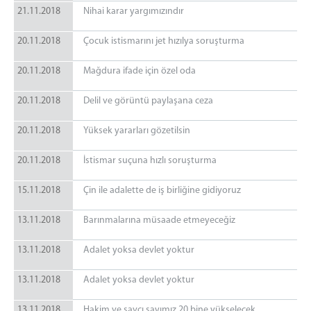
21.11.2018
Nihai karar yargımızındır
20.11.2018
Çocuk istismarını jet hızılya soruşturma
20.11.2018
Mağdura ifade için özel oda
20.11.2018
Delil ve görüntü paylaşana ceza
20.11.2018
Yüksek yararları gözetilsin
20.11.2018
İstismar suçuna hızlı soruşturma
15.11.2018
Çin ile adalette de iş birliğine gidiyoruz
13.11.2018
Barınmalarına müsaade etmeyeceğiz
13.11.2018
Adalet yoksa devlet yoktur
13.11.2018
Adalet yoksa devlet yoktur
13.11.2018
Hakim ve savcı sayımız 20 bine yükselecek