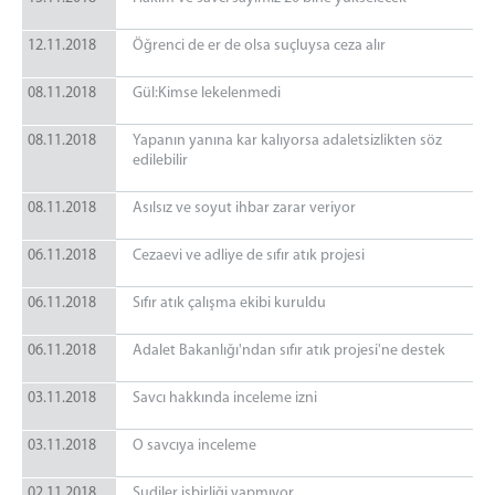
12.11.2018
Öğrenci de er de olsa suçluysa ceza alır
08.11.2018
Gül:Kimse lekelenmedi
08.11.2018
Yapanın yanına kar kalıyorsa adaletsizlikten söz
edilebilir
08.11.2018
Asılsız ve soyut ihbar zarar veriyor
06.11.2018
Cezaevi ve adliye de sıfır atık projesi
06.11.2018
Sıfır atık çalışma ekibi kuruldu
06.11.2018
Adalet Bakanlığı'ndan sıfır atık projesi'ne destek
03.11.2018
Savcı hakkında inceleme izni
03.11.2018
O savcıya inceleme
02.11.2018
Sudiler işbirliği yapmıyor