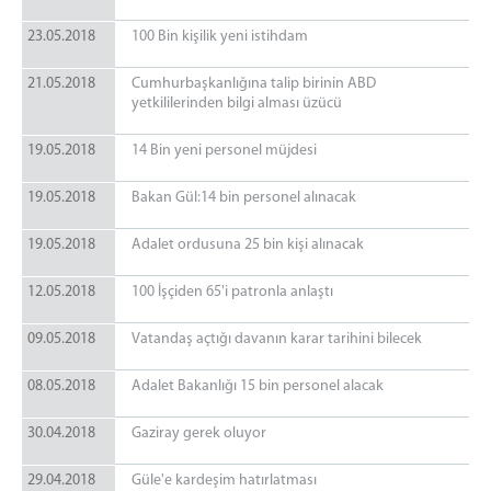
23.05.2018
100 Bin kişilik yeni istihdam
21.05.2018
Cumhurbaşkanlığına talip birinin ABD
yetkililerinden bilgi alması üzücü
19.05.2018
14 Bin yeni personel müjdesi
19.05.2018
Bakan Gül:14 bin personel alınacak
19.05.2018
Adalet ordusuna 25 bin kişi alınacak
12.05.2018
100 İşçiden 65'i patronla anlaştı
09.05.2018
Vatandaş açtığı davanın karar tarihini bilecek
08.05.2018
Adalet Bakanlığı 15 bin personel alacak
30.04.2018
Gaziray gerek oluyor
29.04.2018
Güle'e kardeşim hatırlatması