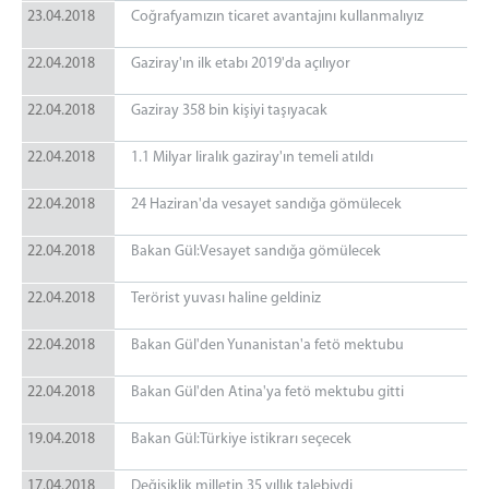
23.04.2018
Coğrafyamızın ticaret avantajını kullanmalıyız
22.04.2018
Gaziray'ın ilk etabı 2019'da açılıyor
22.04.2018
Gaziray 358 bin kişiyi taşıyacak
22.04.2018
1.1 Milyar liralık gaziray'ın temeli atıldı
22.04.2018
24 Haziran'da vesayet sandığa gömülecek
22.04.2018
Bakan Gül:Vesayet sandığa gömülecek
22.04.2018
Terörist yuvası haline geldiniz
22.04.2018
Bakan Gül'den Yunanistan'a fetö mektubu
22.04.2018
Bakan Gül'den Atina'ya fetö mektubu gitti
19.04.2018
Bakan Gül:Türkiye istikrarı seçecek
17.04.2018
Değişiklik milletin 35 yıllık talebiydi