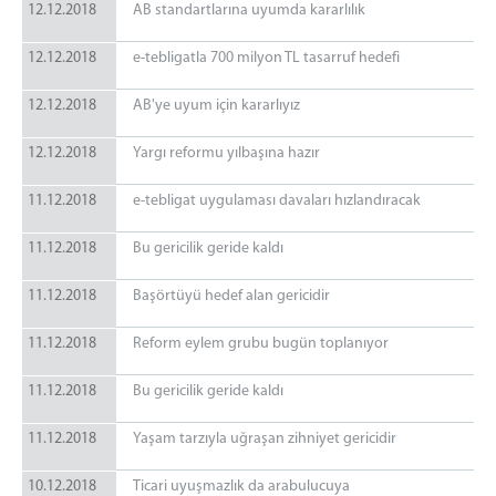
12.12.2018
AB standartlarına uyumda kararlılık
12.12.2018
e-tebligatla 700 milyon TL tasarruf hedefi
12.12.2018
AB'ye uyum için kararlıyız
12.12.2018
Yargı reformu yılbaşına hazır
11.12.2018
e-tebligat uygulaması davaları hızlandıracak
11.12.2018
Bu gericilik geride kaldı
11.12.2018
Başörtüyü hedef alan gericidir
11.12.2018
Reform eylem grubu bugün toplanıyor
11.12.2018
Bu gericilik geride kaldı
11.12.2018
Yaşam tarzıyla uğraşan zihniyet gericidir
10.12.2018
Ticari uyuşmazlık da arabulucuya