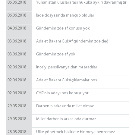
06.06.2018
Yunanistan uluslararası hukuka aykırı davranmıştır
06.06.2018
İade dosyasında mahçup oldular
04.06.2018
Gündemimizde af konusu yok
03.06.2018
Adalet Bakanı Gül:Af gündemimizde değil
03.06.2018
Gündemimizde af yok
02.06.2018
İnce'yi pensilvanya'dan mı aradılar
02.06.2018
Adalet Bakanı Gül:Açıklamalar boş
02.06.2018
CHP'nin adayı boş konuşuyor
29.05.2018
Darbenin arkasında millet olmaz
29.05.2018
Millet darbenin arkasında durmaz
28.05.2018
Ülke yönetmek bisiklete binmeye benzemez