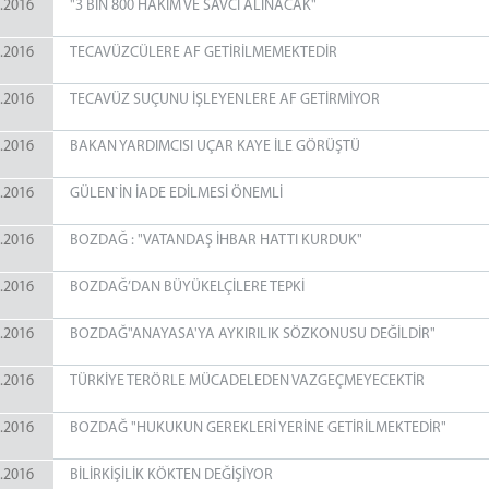
.2016
"3 BİN 800 HAKİM VE SAVCI ALINACAK"
.2016
TECAVÜZCÜLERE AF GETİRİLMEMEKTEDİR
.2016
TECAVÜZ SUÇUNU İŞLEYENLERE AF GETİRMİYOR
.2016
BAKAN YARDIMCISI UÇAR KAYE İLE GÖRÜŞTÜ
.2016
GÜLEN`İN İADE EDİLMESİ ÖNEMLİ
.2016
BOZDAĞ : "VATANDAŞ İHBAR HATTI KURDUK"
.2016
BOZDAĞ’DAN BÜYÜKELÇİLERE TEPKİ
.2016
BOZDAĞ"ANAYASA'YA AYKIRILIK SÖZKONUSU DEĞİLDİR"
.2016
TÜRKİYE TERÖRLE MÜCADELEDEN VAZGEÇMEYECEKTİR
.2016
BOZDAĞ "HUKUKUN GEREKLERİ YERİNE GETİRİLMEKTEDİR"
.2016
BİLİRKİŞİLİK KÖKTEN DEĞİŞİYOR