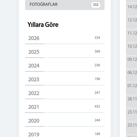
FOTOĞRAFLAR
332
14.12
12.12
Yıllara Göre
11.12
2026
224
10.12
2025
369
09.12
2024
236
06.12
2023
196
01.12
2022
247
28.11
2021
432
23.11
2020
244
23.11
2019
189