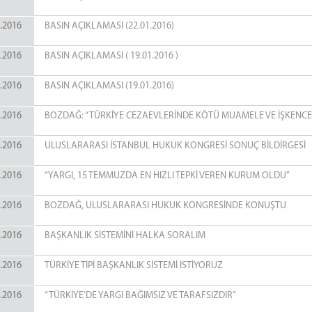
.2016
BASIN AÇIKLAMASI (22.01.2016)
.2016
BASIN AÇIKLAMASI ( 19.01.2016 )
.2016
BASIN AÇIKLAMASI (19.01.2016)
.2016
BOZDAĞ: “TÜRKİYE CEZAEVLERİNDE KÖTÜ MUAMELE VE İŞKENCE
.2016
ULUSLARARASI İSTANBUL HUKUK KONGRESİ SONUÇ BİLDİRGESİ
.2016
“YARGI, 15 TEMMUZDA EN HIZLI TEPKİ VEREN KURUM OLDU”
.2016
BOZDAĞ, ULUSLARARASI HUKUK KONGRESİNDE KONUŞTU
.2016
BAŞKANLIK SİSTEMİNİ HALKA SORALIM
.2016
TÜRKİYE TİPİ BAŞKANLIK SİSTEMİ İSTİYORUZ
.2016
“TÜRKİYE’DE YARGI BAĞIMSIZ VE TARAFSIZDIR”