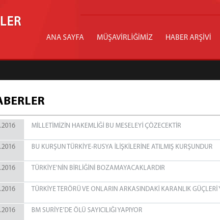
İLER
ANA SAYFA
MÜŞAVİRLİĞİMİZ
HABER ARŞİVİ
ABERLER
.2016
MİLLETİMİZİN HAKEMLİĞİ BU MESELEYİ ÇÖZECEKTİR
.2016
BU KURŞUN TÜRKİYE-RUSYA İLİŞKİLERİNE ATILMIŞ KURŞUNDUR
.2016
TÜRKİYE'NİN BİRLİĞİNİ BOZAMAYACAKLARDIR
.2016
TÜRKİYE TERÖRÜ VE ONLARIN ARKASINDAKİ KARANLIK GÜÇLERİ
.2016
BM SURİYE’DE ÖLÜ SAYICILIĞI YAPIYOR