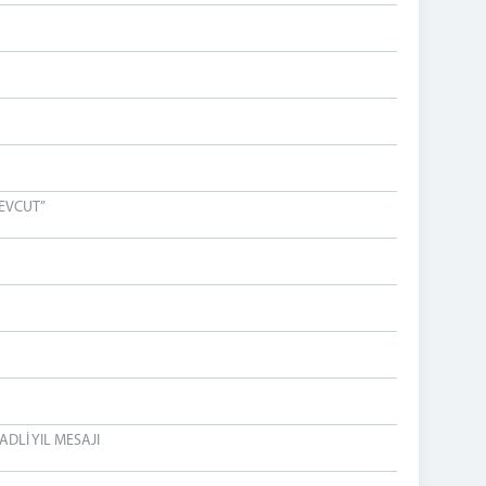
MEVCUT”
R
DLİ YIL MESAJI