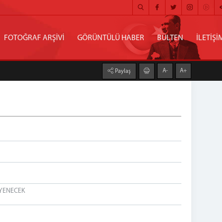
FOTOĞRAF ARŞİVİ
GÖRÜNTÜLÜ HABER
BÜLTEN
İLETİŞİ
A-
A+
Paylaş
 YENECEK