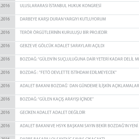
.2016
ULUSLARARASI İSTANBUL HUKUK KONGRESİ
.2016
DARBEYE KARŞI DURAN YARGIYI KUTLUYORUM
.2016
TERÖR ÖRGÜTLERİNİN KURULUŞU BİR PROJEDİR
.2016
GEBZE VE GÖLCÜK ADALET SARAYLARI AÇILDI
.2016
BOZDAĞ: “GÜLEN'İN SUÇLULUĞUNA DAİR YETERİ KADAR DELİL 
.2016
BOZDAĞ : "FETÖ DEVLETTE İSTİHDAM EDİLMEYECEK"
.2016
ADALET BAKANI BOZDAĞ` DAN GÜNDEME İLİŞKİN AÇIKLAMALA
.2016
BOZDAĞ: “GÜLEN KAÇIŞ ARAYIŞI İÇİNDE”
.2016
GECİKEN ADALET ADALET DEĞİLDİR
.2016
ADALET BAKANI VE HSYK BAŞKANI SAYIN BEKİR BOZDAĞ'IN YENİ A