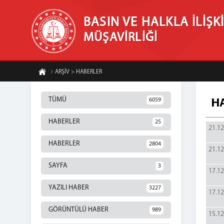
BASIN VE HALKLA İLİŞK
MÜŞAVİRLİĞİ
ARŞİV > HABERLER
TÜMÜ
6059
H
HABERLER
25
21.12
HABERLER
2804
21.12
SAYFA
3
17.12
YAZILI HABER
3227
17.12
GÖRÜNTÜLÜ HABER
989
15.12