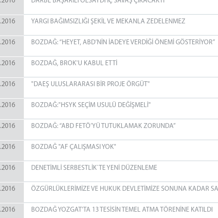
.2016
DARBE BAŞARILI OLSAYDI İÇ SAVAŞ ÇIKACAKTI
.2016
YARGI BAĞIMSIZLIĞI ŞEKİL VE MEKANLA ZEDELENMEZ
.2016
BOZDAĞ: “HEYET, ABD’NİN İADEYE VERDİĞİ ÖNEMİ GÖSTERİYOR”
.2016
BOZDAĞ, BROK'U KABUL ETTİ
.2016
"DAEŞ ULUSLARARASI BİR PROJE ÖRGÜT"
.2016
BOZDAĞ:"HSYK SEÇİM USULÜ DEĞİŞMELİ"
.2016
BOZDAĞ: “ABD FETÖ’YÜ TUTUKLAMAK ZORUNDA”
.2016
BOZDAĞ "AF ÇALIŞMASI YOK"
.2016
DENETİMLİ SERBESTLİK`TE YENİ DÜZENLEME
.2016
ÖZGÜRLÜKLERİMİZE VE HUKUK DEVLETİMİZE SONUNA KADAR SA
.2016
BOZDAĞ YOZGAT'TA 13 TESİSİN TEMEL ATMA TÖRENİNE KATILDI