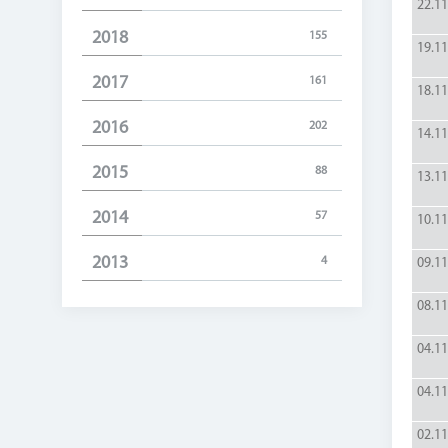
22.11
2018
155
19.11
2017
161
18.11
2016
202
14.11
2015
88
13.11
2014
57
10.11
2013
4
09.11
08.11
04.11
04.11
02.11