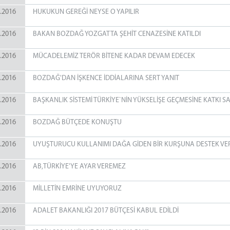
.2016
HUKUKUN GEREĞİ NEYSE O YAPILIR
.2016
BAKAN BOZDAĞ YOZGATTA ŞEHİT CENAZESİNE KATILDI
.2016
MÜCADELEMİZ TERÖR BİTENE KADAR DEVAM EDECEK
.2016
BOZDAĞ'DAN İŞKENCE İDDİALARINA SERT YANIT
.2016
BAŞKANLIK SİSTEMİ TÜRKİYE`NİN YÜKSELİŞE GEÇMESİNE KATKI 
.2016
BOZDAĞ BÜTÇEDE KONUŞTU
.2016
UYUŞTURUCU KULLANIMI DAĞA GİDEN BİR KURŞUNA DESTEK VE
.2016
AB,TÜRKİYE'YE AYAR VEREMEZ
.2016
MİLLETİN EMRİNE UYUYORUZ
.2016
ADALET BAKANLIĞI 2017 BÜTÇESİ KABUL EDİLDİ