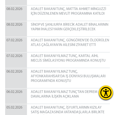
08.02.2026
ADALET BAKANI TUNÇ, MATTİA AHMET MİNGUZZİ
İÇİN DÜZENLENEN MEVLİT PROGRAMINA KATILDI
08.02.2026
SİNOP VE ŞANLIURFA BİRECİK ADALET BİNALARININ
YAPIM İHALESİ YARIN GERÇEKLEŞTİRİLECEK
07.02.2026
ADALET BAKANI TUNÇ, GÜNGÖREN'DE ÖLDÜRÜLEN
ATLAS ÇAĞLAYAN'IN AİLESİNİ ZİYARET ETTİ
07.02.2026
ADALET BAKANI YILMAZ TUNÇ, KARTAL AİHL
MECLİS SİMÜLASYONU PROGRAMINDA KONUŞTU
06.02.2026
ADALET BAKANI YILMAZ TUNÇ,
AFYONKARAHİSAR'DA İŞ DÜNYASI BULUŞMALARI
PROGRAMI'NDA KONUŞTU
06.02.2026
ADALET BAKANI YILMAZ TUNÇ'TAN DEPREM
DAVALARINA İLİŞKİN AÇIKLAMA
05.02.2026
ADALET BAKANI TUNÇ, İŞYURTLARININ KIZILAY
SATIŞ MAĞAZASINDA VATANDAŞLARLA BİRLİKTE