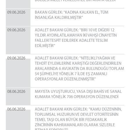
BÖLGESİ MİLLETVEKİLLERİ İLE BİR ARAYA GELDİ
09.06.2026
BAKAN GÜRLEK: “KADINA KALKAN EL, TÜM
İNSANLIĞA KALDIRILMIŞTIR”
09.06.2026
ADALET BAKANI GÜRLEK: "BİRİ 10 VE DİĞERİ 12
YILDIR AYDINLATILAMAYAN İKİ VAHŞİ CİNAYETİN
FAİLLERİ TESPİT EDİLEREK ADALETE TESLİM
EDİLMİŞTİR"
09.06.2026
ADALET BAKANI GÜRLEK: "NİTELİKLİ YAĞMA VE
TEHDİT EYLEMLERİNE KARIŞTIĞI DEĞERLENDİRİLEN
ARALARINDA 6 AVUKATIN DA BULUNDUĞU TOPLAM
54 ŞÜPHELİYE YÖNELİK 7 İLDE EŞ ZAMANLI
OPERASYONLAR DÜZENLENMİŞTİR"
08.06.2026
MAYISTA UYUŞTURUCU, YASA DIŞI BAHİS VE SANAL
KUMARA YÖNELİK 706 OPERASYON DÜZENLENDİ
06.06.2026
ADALET BAKANI AKIN GÜRLEK: "KAMU DÜZENİNİN,
TOPLUMSAL HUZURUN VE DEVLET OTORİTESİNİN
TEMEL TAŞI OLAN BÜYÜK BİR FEDAKARLIK
ZİNCİRİNİN KAHRAMANLARI OLARAK SİZLERLE