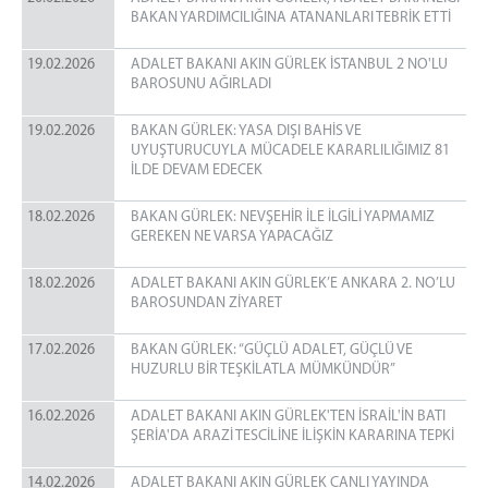
BAKAN YARDIMCILIĞINA ATANANLARI TEBRİK ETTİ
19.02.2026
ADALET BAKANI AKIN GÜRLEK İSTANBUL 2 NO'LU
BAROSUNU AĞIRLADI
19.02.2026
BAKAN GÜRLEK: YASA DIŞI BAHİS VE
UYUŞTURUCUYLA MÜCADELE KARARLILIĞIMIZ 81
İLDE DEVAM EDECEK
18.02.2026
BAKAN GÜRLEK: NEVŞEHİR İLE İLGİLİ YAPMAMIZ
GEREKEN NE VARSA YAPACAĞIZ
18.02.2026
ADALET BAKANI AKIN GÜRLEK’E ANKARA 2. NO’LU
BAROSUNDAN ZİYARET
17.02.2026
BAKAN GÜRLEK: “GÜÇLÜ ADALET, GÜÇLÜ VE
HUZURLU BİR TEŞKİLATLA MÜMKÜNDÜR”
16.02.2026
ADALET BAKANI AKIN GÜRLEK'TEN İSRAİL'İN BATI
ŞERİA'DA ARAZİ TESCİLİNE İLİŞKİN KARARINA TEPKİ
14.02.2026
ADALET BAKANI AKIN GÜRLEK CANLI YAYINDA