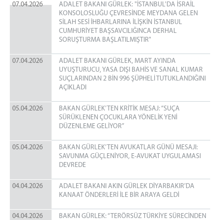
07.04.2026
ADALET BAKANI GÜRLEK: "İSTANBUL'DA İSRAİL
KONSOLOSLUĞU ÇEVRESİNDE MEYDANA GELEN
SİLAH SESİ İHBARLARINA İLİŞKİN İSTANBUL
CUMHURİYET BAŞSAVCILIĞINCA DERHAL
SORUŞTURMA BAŞLATILMIŞTIR"
07.04.2026
ADALET BAKANI GÜRLEK, MART AYINDA
UYUŞTURUCU, YASA DIŞI BAHİS VE SANAL KUMAR
SUÇLARINDAN 2 BİN 996 ŞÜPHELİ TUTUKLANDIĞINI
AÇIKLADI
05.04.2026
BAKAN GÜRLEK’TEN KRİTİK MESAJ: “SUÇA
SÜRÜKLENEN ÇOCUKLARA YÖNELİK YENİ
DÜZENLEME GELİYOR”
05.04.2026
BAKAN GÜRLEK’TEN AVUKATLAR GÜNÜ MESAJI:
SAVUNMA GÜÇLENİYOR, E-AVUKAT UYGULAMASI
DEVREDE
04.04.2026
ADALET BAKANI AKIN GÜRLEK DİYARBAKIR’DA
KANAAT ÖNDERLERİ İLE BİR ARAYA GELDİ
04.04.2026
BAKAN GÜRLEK: “TERÖRSÜZ TÜRKİYE SÜRECİNDEN