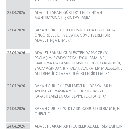
TİTİZLİKLE İNCELENİYOR”
28.04.2026
ADALET BAKANI GÜRLEK'TEN, 27 NİSAN "E-
MUHTIRA"SINA İLİŞKİN PAYLAŞIM
27.04.2026
BAKAN GÜRLEK: “HEDEFİMİZ DAHA HIZLI, DAHA
ÖNGÖRÜLEBİLİR VE DAHA GÜVEN VEREN BİR
ADALET İNŞA ETMEK”
25.04.2026
ADALET BAKANI GÜRLEK'TEN ‘YAPAY ZEKA’
PAYLAŞIMI: "YAPAY ZEKA UYGULAMALARI,
SAVUNMA MAKAMINI TEMSİL EDEN VE YARGININ ÜÇ
SACAYAĞINDAN BİRİ OLAN AVUKATLIK MÜESSESİNE
ALTERNATİF OLARAK DEĞERLENDİRİLEMEZ.”
25.04.2026
BAKAN GÜRLEK: "FAİLİ MEÇHUL DOSYALARIN
AYDINLATILMASINA YÖNELİK KURUMSAL
KAPASİTEMİZİ EN ÜST SEVİYEYE ÇIKARDIK”
24.04.2026
BAKAN GÜRLEK:”STK’LARIN GÖRÜŞLERİ BİZİM İÇİN
ÖNEMLİ”
24.04.2026
ADALET BAKANI AKIN GÜRLEK ADALET SİSTEMİ İÇİN