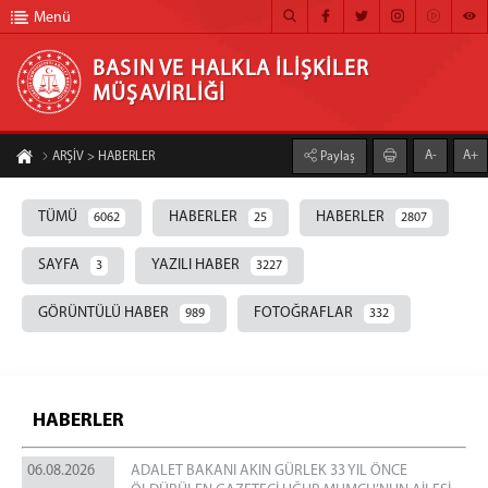
Menü
BASIN VE HALKLA İLİŞKİLER
MÜŞAVİRLİĞİ
BASIN VE HALKLA İLİŞKİLER MÜŞAVİRLİĞİ
A-
A+
ARŞİV > HABERLER
Paylaş
ANA SAYFA
TÜMÜ
HABERLER
HABERLER
6062
25
2807
MÜŞAVİRLİĞİMİZ
HABER ARŞİVİ
SAYFA
YAZILI HABER
3
3227
FOTOĞRAF ARŞİVİ
GÖRÜNTÜLÜ HABER
FOTOĞRAFLAR
989
332
GÖRÜNTÜLÜ HABER
BÜLTEN
HABERLER
İLETİŞİM
06.08.2026
ADALET BAKANI AKIN GÜRLEK 33 YIL ÖNCE