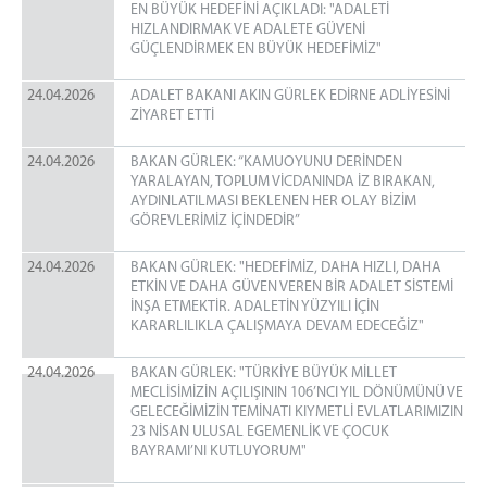
EN BÜYÜK HEDEFİNİ AÇIKLADI: "ADALETİ
HIZLANDIRMAK VE ADALETE GÜVENİ
GÜÇLENDİRMEK EN BÜYÜK HEDEFİMİZ"
24.04.2026
ADALET BAKANI AKIN GÜRLEK EDİRNE ADLİYESİNİ
ZİYARET ETTİ
24.04.2026
BAKAN GÜRLEK: “KAMUOYUNU DERİNDEN
YARALAYAN, TOPLUM VİCDANINDA İZ BIRAKAN,
AYDINLATILMASI BEKLENEN HER OLAY BİZİM
GÖREVLERİMİZ İÇİNDEDİR”
24.04.2026
BAKAN GÜRLEK: "HEDEFİMİZ, DAHA HIZLI, DAHA
ETKİN VE DAHA GÜVEN VEREN BİR ADALET SİSTEMİ
İNŞA ETMEKTİR. ADALETİN YÜZYILI İÇİN
KARARLILIKLA ÇALIŞMAYA DEVAM EDECEĞİZ"
24.04.2026
BAKAN GÜRLEK: "TÜRKİYE BÜYÜK MİLLET
MECLİSİMİZİN AÇILIŞININ 106’NCI YIL DÖNÜMÜNÜ VE
GELECEĞİMİZİN TEMİNATI KIYMETLİ EVLATLARIMIZIN
23 NİSAN ULUSAL EGEMENLİK VE ÇOCUK
BAYRAMI’NI KUTLUYORUM"