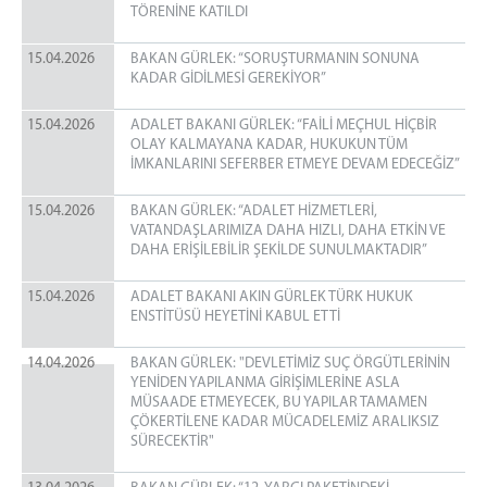
TÖRENİNE KATILDI
15.04.2026
BAKAN GÜRLEK: “SORUŞTURMANIN SONUNA
KADAR GİDİLMESİ GEREKİYOR”
15.04.2026
ADALET BAKANI GÜRLEK: “FAİLİ MEÇHUL HİÇBİR
OLAY KALMAYANA KADAR, HUKUKUN TÜM
İMKANLARINI SEFERBER ETMEYE DEVAM EDECEĞİZ”
15.04.2026
BAKAN GÜRLEK: “ADALET HİZMETLERİ,
VATANDAŞLARIMIZA DAHA HIZLI, DAHA ETKİN VE
DAHA ERİŞİLEBİLİR ŞEKİLDE SUNULMAKTADIR”
15.04.2026
ADALET BAKANI AKIN GÜRLEK TÜRK HUKUK
ENSTİTÜSÜ HEYETİNİ KABUL ETTİ
14.04.2026
BAKAN GÜRLEK: "DEVLETİMİZ SUÇ ÖRGÜTLERİNİN
YENİDEN YAPILANMA GİRİŞİMLERİNE ASLA
MÜSAADE ETMEYECEK, BU YAPILAR TAMAMEN
ÇÖKERTİLENE KADAR MÜCADELEMİZ ARALIKSIZ
SÜRECEKTİR"