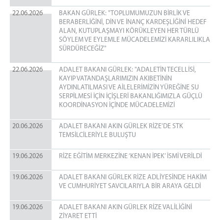
22.06.2026
BAKAN GÜRLEK: "TOPLUMUMUZUN BİRLİK VE
BERABERLİĞİNİ, DİN VE İNANÇ KARDEŞLİĞİNİ HEDEF
ALAN, KUTUPLAŞMAYI KÖRÜKLEYEN HER TÜRLÜ
SÖYLEM VE EYLEMLE MÜCADELEMİZİ KARARLILIKLA
SÜRDÜRECEĞİZ"
22.06.2026
ADALET BAKANI GÜRLEK: "ADALETİN TECELLİSİ,
KAYIP VATANDAŞLARIMIZIN AKIBETİNİN
AYDINLATILMASI VE AİLELERİMİZİN YÜREĞİNE SU
SERPİLMESİ İÇİN İÇİŞLERİ BAKANLIĞIMIZLA GÜÇLÜ
KOORDİNASYON İÇİNDE MÜCADELEMİZİ
20.06.2026
ADALET BAKANI AKIN GÜRLEK RİZE'DE STK
TEMSİLCİLERİYLE BULUŞTU
19.06.2026
RİZE EĞİTİM MERKEZİNE ‘KENAN İPEK’ İSMİ VERİLDİ
19.06.2026
ADALET BAKANI GÜRLEK RİZE ADLİYESİNDE HAKİM
VE CUMHURİYET SAVCILARIYLA BİR ARAYA GELDİ
19.06.2026
ADALET BAKANI AKIN GÜRLEK RİZE VALİLİĞİNİ
ZİYARET ETTİ