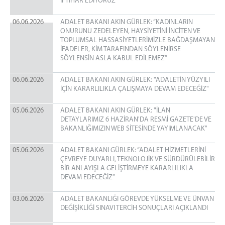
İFTİHAR EDİYORUZ"
06.06.2026
ADALET BAKANI AKIN GÜRLEK: “KADINLARIN
ONURUNU ZEDELEYEN, HAYSİYETİNİ İNCİTEN VE
TOPLUMSAL HASSASİYETLERİMİZLE BAĞDAŞMAYAN
İFADELER, KİM TARAFINDAN SÖYLENİRSE
SÖYLENSİN ASLA KABUL EDİLEMEZ”
06.06.2026
ADALET BAKANI AKIN GÜRLEK: "ADALETİN YÜZYILI
İÇİN KARARLILIKLA ÇALIŞMAYA DEVAM EDECEĞİZ"
05.06.2026
ADALET BAKANI AKIN GÜRLEK: "İLAN
DETAYLARIMIZ 6 HAZİRAN'DA RESMİ GAZETE'DE VE
BAKANLIĞIMIZIN WEB SİTESİNDE YAYIMLANACAK"
05.06.2026
ADALET BAKANI GÜRLEK: “ADALET HİZMETLERİNİ
ÇEVREYE DUYARLI, TEKNOLOJİK VE SÜRDÜRÜLEBİLİR
BİR ANLAYIŞLA GELİŞTİRMEYE KARARLILIKLA
DEVAM EDECEĞİZ”
03.06.2026
ADALET BAKANLIĞI GÖREVDE YÜKSELME VE ÜNVAN
DEĞİŞİKLİĞİ SINAVI TERCİH SONUÇLARI AÇIKLANDI