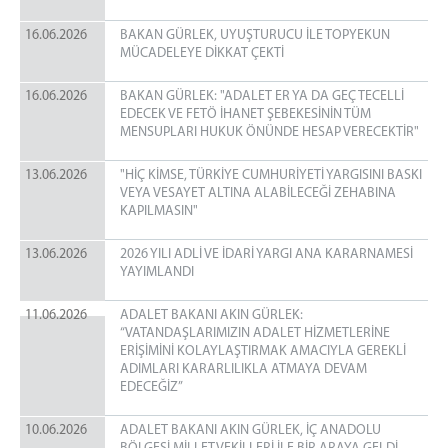
16.06.2026
BAKAN GÜRLEK, UYUŞTURUCU İLE TOPYEKUN
MÜCADELEYE DİKKAT ÇEKTİ
16.06.2026
BAKAN GÜRLEK: "ADALET ER YA DA GEÇ TECELLİ
EDECEK VE FETÖ İHANET ŞEBEKESİNİN TÜM
MENSUPLARI HUKUK ÖNÜNDE HESAP VERECEKTİR"
13.06.2026
"HİÇ KİMSE, TÜRKİYE CUMHURİYETİ YARGISINI BASKI
VEYA VESAYET ALTINA ALABİLECEĞİ ZEHABINA
KAPILMASIN"
13.06.2026
2026 YILI ADLİ VE İDARİ YARGI ANA KARARNAMESİ
YAYIMLANDI
11.06.2026
ADALET BAKANI AKIN GÜRLEK:
“VATANDAŞLARIMIZIN ADALET HİZMETLERİNE
ERİŞİMİNİ KOLAYLAŞTIRMAK AMACIYLA GEREKLİ
ADIMLARI KARARLILIKLA ATMAYA DEVAM
EDECEĞİZ”
10.06.2026
ADALET BAKANI AKIN GÜRLEK, İÇ ANADOLU