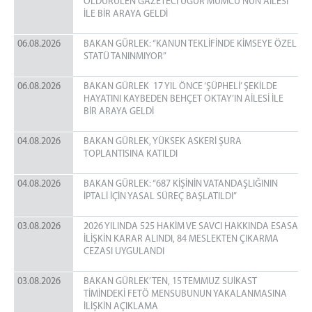
ÖLDÜRÜLEN GAZETECİ UĞUR MUMCU’NUN AİLESİ
İLE BİR ARAYA GELDİ
06.08.2026
BAKAN GÜRLEK: “KANUN TEKLİFİNDE KİMSEYE ÖZEL
STATÜ TANINMIYOR”
06.08.2026
BAKAN GÜRLEK 17 YIL ÖNCE ‘ŞÜPHELİ’ ŞEKİLDE
HAYATINI KAYBEDEN BEHÇET OKTAY’IN AİLESİ İLE
BİR ARAYA GELDİ
04.08.2026
BAKAN GÜRLEK, YÜKSEK ASKERİ ŞURA
TOPLANTISINA KATILDI
04.08.2026
BAKAN GÜRLEK: “687 KİŞİNİN VATANDAŞLIĞININ
İPTALİ İÇİN YASAL SÜREÇ BAŞLATILDI”
03.08.2026
2026 YILINDA 525 HAKİM VE SAVCI HAKKINDA ESASA
İLİŞKİN KARAR ALINDI, 84 MESLEKTEN ÇIKARMA
CEZASI UYGULANDI
03.08.2026
BAKAN GÜRLEK’TEN, 15 TEMMUZ SUİKAST
TİMİNDEKİ FETÖ MENSUBUNUN YAKALANMASINA
İLİŞKİN AÇIKLAMA