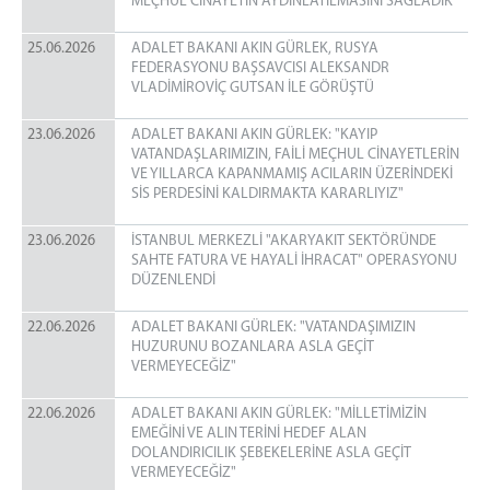
MEÇHUL CİNAYETİN AYDINLATILMASINI SAĞLADIK”
25.06.2026
ADALET BAKANI AKIN GÜRLEK, RUSYA
FEDERASYONU BAŞSAVCISI ALEKSANDR
VLADİMİROVİÇ GUTSAN İLE GÖRÜŞTÜ
23.06.2026
ADALET BAKANI AKIN GÜRLEK: "KAYIP
VATANDAŞLARIMIZIN, FAİLİ MEÇHUL CİNAYETLERİN
VE YILLARCA KAPANMAMIŞ ACILARIN ÜZERİNDEKİ
SİS PERDESİNİ KALDIRMAKTA KARARLIYIZ"
23.06.2026
İSTANBUL MERKEZLİ "AKARYAKIT SEKTÖRÜNDE
SAHTE FATURA VE HAYALİ İHRACAT" OPERASYONU
DÜZENLENDİ
22.06.2026
ADALET BAKANI GÜRLEK: "VATANDAŞIMIZIN
HUZURUNU BOZANLARA ASLA GEÇİT
VERMEYECEĞİZ"
22.06.2026
ADALET BAKANI AKIN GÜRLEK: "MİLLETİMİZİN
EMEĞİNİ VE ALIN TERİNİ HEDEF ALAN
DOLANDIRICILIK ŞEBEKELERİNE ASLA GEÇİT
VERMEYECEĞİZ"