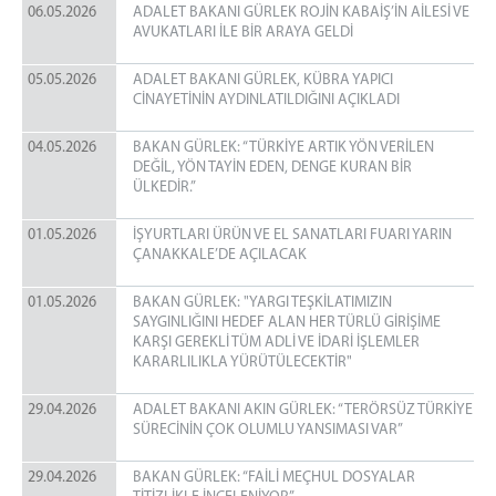
06.05.2026
ADALET BAKANI GÜRLEK ROJİN KABAİŞ’İN AİLESİ VE
AVUKATLARI İLE BİR ARAYA GELDİ
05.05.2026
ADALET BAKANI GÜRLEK, KÜBRA YAPICI
CİNAYETİNİN AYDINLATILDIĞINI AÇIKLADI
04.05.2026
BAKAN GÜRLEK: “TÜRKİYE ARTIK YÖN VERİLEN
DEĞİL, YÖN TAYİN EDEN, DENGE KURAN BİR
ÜLKEDİR.”
01.05.2026
İŞYURTLARI ÜRÜN VE EL SANATLARI FUARI YARIN
ÇANAKKALE’DE AÇILACAK
01.05.2026
BAKAN GÜRLEK: "YARGI TEŞKİLATIMIZIN
SAYGINLIĞINI HEDEF ALAN HER TÜRLÜ GİRİŞİME
KARŞI GEREKLİ TÜM ADLİ VE İDARİ İŞLEMLER
KARARLILIKLA YÜRÜTÜLECEKTİR"
29.04.2026
ADALET BAKANI AKIN GÜRLEK: “TERÖRSÜZ TÜRKİYE
SÜRECİNİN ÇOK OLUMLU YANSIMASI VAR”
29.04.2026
BAKAN GÜRLEK: “FAİLİ MEÇHUL DOSYALAR