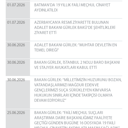
01.07.2026
BATMAN'DA 19 YILLIK FAİLİ MEÇHUL CİNAYET
AYDINLATILDI
01.07.2026
AZERBAYCAN'A RESMİ ZİYARETTE BULUNAN
ADALET BAKANI GÜRLEK BAKÜ'DE ŞEHİTLİKLERİ
ZİYARET ETTİ
30.06.2026
ADALET BAKANI GÜRLEK: “MUHTAR DEVLETİN EN
TEMEL DİREĞİ”
30.06.2026
BAKAN GÜRLEK, İSTANBUL 2 NOLU BARO BAŞKANI
VE STAJYER AVUKATLARI KABUL ETTİ
30.06.2026
BAKAN GÜRLEK: “MİLLETİMİZİN HUZURUNU BOZAN,
VATANDAŞLARIMIZI MAĞDUR EDEN VE
GENÇLERİMİZİ SUÇA SÜRÜKLEYEN KİM VARSA
HUKUKUN SINIRLARI İÇİNDE TAKİPÇİSİ OLMAYA
DEVAM EDİYORUZ”
25.06.2026
BAKAN GÜRLEK: “FAİLİ MEÇHUL SUÇLARI
ARAŞTIRMA DAİRE BAŞKANLIĞIMIZ FAALİYETE
GEÇTİĞİ GÜNDEN BUGÜNE 16 DOSYADA 19 FAİLİ