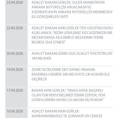
23.04.2026
ADALET BAKANI GÜRLEK, SUUDİ ARABİSTAN'IN
ANKARA BÜYÜKELÇİSİ ABUALNASR VE
AZERBAYCAN'IN ANKARA BÜYÜKELÇİSİ MEMMEDOV
İLE GÖRÜŞMELER YAPTI
22.04.2026
ADALET BAKANI AKIN GÜRLEK’TEN GÜLİSTAN DOKU
AÇIKLAMASI: "BİZİM UĞRAŞIMIZ KIZCAĞIZIMIZIN BİR
MEZARI VARSA AİLESİNİN O MEZARININ YERİNİ
BİLMESİ, DUA ETMESİ”
20.04.2026
ADALET BAKANLIĞININ 2025 ADALET İSTATİSTİKLERİ
YAYIMLANDI
19.04.2026
ZEHİR TACİRLERİNE DEV DARBE: PANAMA
BANDIRALI GEMİDE 500 MİLYON TL’LİK KOKAİN ELE
GEÇİRİLDİ
17.04.2026
BAKAN AKIN GÜRLEK: "SINAVLARDA BAŞARILI
OLAN TÜM PERSONELİMİZİ TEBRİK EDİYOR, YENİ
GÖREVLERİNİN HAYIRLI OLMASINI DİLİYORUM"
16.04.2026
ADALET BAKANI AKIN GÜRLEK
KAHRAMANMARAŞ’TA ŞURANUR'UN CENAZE