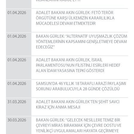
İNSANLARINI KABUL ETTİ
01.04.2026
ADALET BAKANI AKIN GÜRLEK: FETÖ TERÖR
ÖRGÜTÜNE KARŞI ÜLKEMİZİN KARARLILIKLA
MÜCADELESİ DEVAM ETMEKTEDİR
01.04.2026
BAKAN GÜRLEK: “ALTERNATİF UYUŞMAZLIK ÇÖZÜM
YÖNTEMLERİNİN KAPSAMINI GENİŞLETMEYE DEVAM
EDECEĞİZ”
01.04.2026
ADALET BAKANI AKIN GÜRLEK, İSRAİL
PARLAMENTOSU'NUN FİLİSTİNLİ ESİRLERİ HEDEF
ALAN İDAM YASASINA TEPKİ GÖSTERDİ
01.04.2026
SAMSUN'DA 46 YILLIK 18 TARAFLI ARAZİ PAYLAŞIMI
SORUNU ARABULUCUYLA 28 GÜNDE ÇÖZÜLDÜ
31.03.2026
ADALET BAKANI AKIN GÜRLEK'TEN ŞEHİT SAVCI
KİRAZ İÇİN ANMA MESAJI
30.03.2026
BAKAN GÜRLEK: “GELECEK NESİLLERE TEMİZ BİR
ÇEVREYİ MİRAS BIRAKMAK İÇİN ÇEVRE DOSTU VE
YENİLİKÇİ UYGULAMALARI HAYATA GEÇİRMEYE