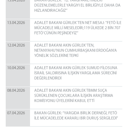
13.04.2026
BAKAN GÜRLEK: “12. YARGI PAKETİNDEKİ
DÜZENLEMELERLE YARGIYI EL BİRLİĞİYLE DAHA DA
HIZLANDIRACAĞIZ”
13.04.2026
ADALET BAKANI GÜRLEK’TEN NET MESAJ: "FETÖ İLE
MÜCADELE MİLLİ MESELEDİR;119 ÜLKEDE 2 BİN 707
FETÖ’CÜNÜN PEŞİNDEYİZ”
12.04.2026
ADALET BAKANI AKIN GÜRLEK’TEN,
NETANYAHU'NUN CUMHURBAŞKANI ERDOĞAN'A
YÖNELİK SÖZLERİNE TEPKİ
10.04.2026
ADALET BAKANI AKIN GÜRLEK SUMUD FİLOSUNA
İSRAİL SALDIRISINA İLİŞKİN YARGILAMA SÜRECİNİ
DEĞERLENDİRDİ
08.04.2026
ADALET BAKANI AKIN GÜRLEK TBMM SUÇA
SÜRÜKLENEN ÇOCUKLARA İLİŞKİN ARAŞTIRMA
KOMİSYONU ÜYELERİNİ KABUL ETTİ
07.04.2026
BAKAN GÜRLEK: “YARGIDA BİRLİK DERNEĞİ, FETÖ
İLE MÜCADELEDE KARARLI BİR DURUŞ SERGİLEDİ”