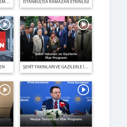
TÜM KADIN PERSONELİMİZE EMEKLERİ VE GAYRETLERİ İÇİN SONSUZ TEŞEKKÜRLER
İSTANBUL’DA RAMAZAN ETKİNLİĞİ
TEN
ŞEHİT YAKINLARI VE GAZİLERLE İFTAR PROGRAMI