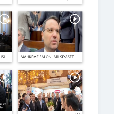
TÜRKİYE İHRACATÇILAR MECLİSİ BAŞKANI MUSTAFA GÜLTEPE VE BERABERİNDEKİ HEYET
MAHKEME SALONLARI SİYASET ARENASI DEĞİLDİR