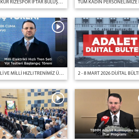
ÇAYKUR RİZESPOR İFTAR BULUŞMASI
YERLİ VE MİLLİ HIZLI TRENİMİZ ÜLKEMİZE HAYIRLI OLSUN
2 - 8 MART 2026 DİJİTAL BÜL