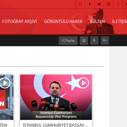
FOTOĞRAF ARŞİVİ
GÖRÜNTÜLÜ HABER
BÜLTEN
İLETİŞİ
A-
A+
Paylaş
LTEN
İSTANBUL CUMHURİYET BAŞSAVCILIĞI İFTAR PROGRAMI