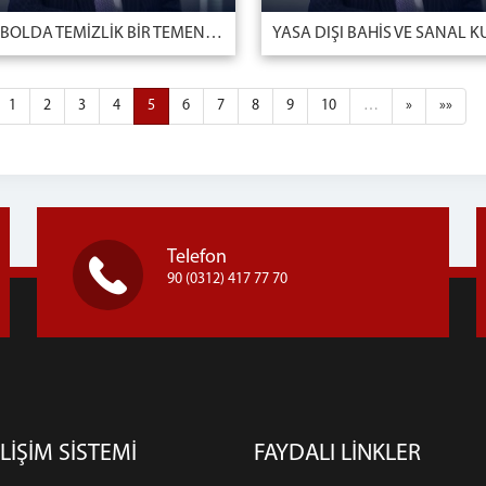
FUTBOLDA TEMİZLİK BİR TEMENNİ DEĞİL, ORTAK BİR SORUMLULUKTUR.
1
2
3
4
5
6
7
8
9
10
…
»
»»
Telefon
90 (0312) 417 77 70
LİŞİM SİSTEMİ
FAYDALI LİNKLER