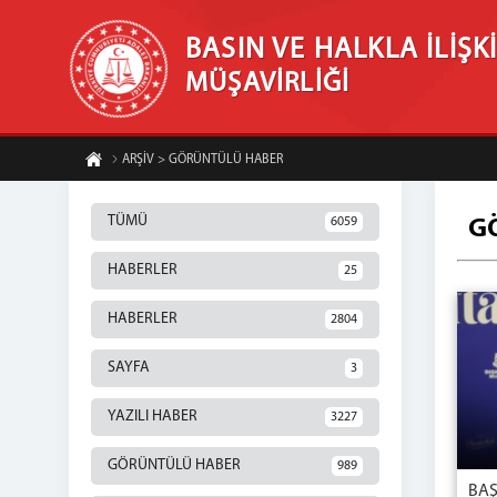
BASIN VE HALKLA İLİŞK
MÜŞAVİRLİĞİ
ARŞİV > GÖRÜNTÜLÜ HABER
TÜMÜ
6059
G
HABERLER
25
HABERLER
2804
SAYFA
3
YAZILI HABER
3227
GÖRÜNTÜLÜ HABER
989
BAŞ