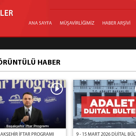
İLER
ANA SAYFA
MÜŞAVİRLİĞİMİZ
HABER ARŞİVİ
ÖRÜNTÜLÜ HABER
AKŞEHİR İFTAR PROGRAMI
9 - 15 MART 2026 DİJİTAL BÜ