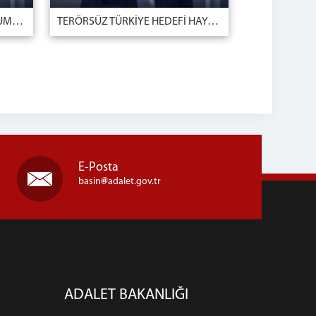
YASA DIŞI BAHİS VE SANAL KUMAR TOPLUMUMUZ İÇİN CİDDİ BİR TEHDİTTİR
TERÖRSÜZ TÜRKİYE HEDEFİ HAYATİ ÖNEMDEDİR
E-Posta
basin
adalet.gov.tr
ADALET BAKANLIĞI