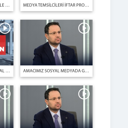
TBMM ADALET KOMİSYONU İLE İFTAR PROGRAMI
MEDYA TEMSİLCİLERİ İFTAR PROGRAMI
23 ŞUBAT - 1 MART 2026 DİJİTAL BÜLTEN
AMACIMIZ SOSYAL MEDYADA GÜVENLİKLİ VE SORUMLULUK TEMELLİ BİR ALAN OLUŞTURMAKTIR