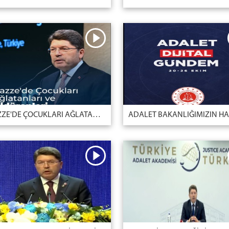
GAZZE'DE ÇOCUKLARI AĞLATANLARI VE ÖLDÜRENLERİ LANETLİYORUZ