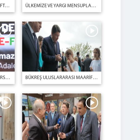
ADALET BAKANLIĞIMIZIN HAFTALIK GÜNDEMİ ADALET DİJİTAL BÜLTEN'DE
ÜLKEMİZE VE YARGI MENSUPLARIMIZA YÖNELİK KARALAMA KAMPANYALARINA ASLA MÜSAADE ETMEDİK, ETMEYECEĞİZ.
İSTANBUL YENİ YÜZYIL ÜNİVERSİTESİ 2025-2026 AKADEMİK YILI AÇILIŞ TÖRENİ
BÜKREŞ ULUSLARARASI MAARİF OKULU | ROMANYA