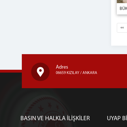
««
Adres
06659 KIZILAY / ANKARA
BASIN VE HALKLA İLİŞKİLER
UYAP Bİ