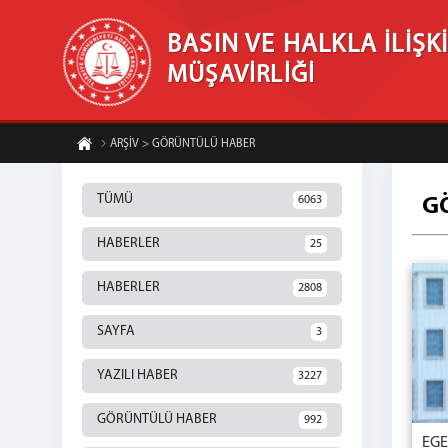
BASIN VE HALKLA İLİŞK
MÜŞAVİRLİĞİ
ARŞİV > GÖRÜNTÜLÜ HABER
TÜMÜ
6063
G
HABERLER
25
HABERLER
2808
SAYFA
3
YAZILI HABER
3227
GÖRÜNTÜLÜ HABER
992