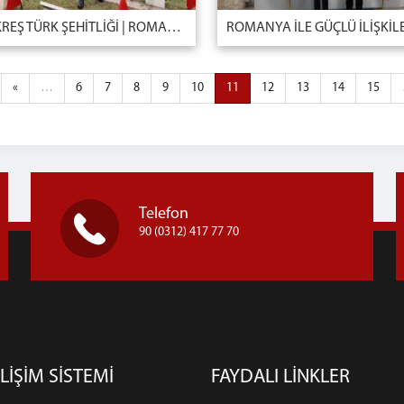
BÜKREŞ TÜRK ŞEHİTLİĞİ | ROMANYA
«
…
6
7
8
9
10
11
12
13
14
15
Telefon
90 (0312) 417 77 70
LİŞİM SİSTEMİ
FAYDALI LİNKLER