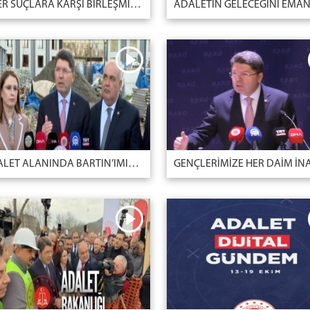
SİBER SUÇLARA KARŞI BİRLEŞMİŞ MİLLETLER SÖZLEŞMESİ İMZA TÖRENİ
ADALET ALANINDA BARTIN’IMIZA KAZANDIRDIĞIMIZ HAKİMEVİ VE PERSONEL EĞİTİM MERKEZİ’NDE ÇALIŞMALAR HIZLA DEVAM EDİYOR.