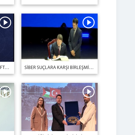
ADALET BAKANLIĞIMIZIN HAFTALIK GÜNDEMİ ADALET DİJİTAL BÜLTEN'DE
SİBER SUÇLARA KARŞI BİRLEŞMİŞ MİLLETLER SÖZLEŞMESİ