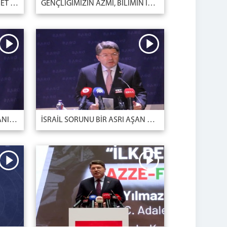
ADALETİN GELECEĞİNİ EMANET EDECEĞİMİZ GENÇ HUKUKÇULARIMIZ, BİZLERE UMUT VE GÜÇ VERİYOR.
GENÇLİĞİMİZİN AZMİ, BİLİMİN IŞIĞI VE TÜRKİYE YÜZYILI
GENÇLERİMİZE HER DAİM İNANIYOR VE GÜVENİYOR ONLARIN BAŞARILARIYLA GURUR DUYUYORUZ
İSRAİL SORUNU BİR ASRI AŞAN BİR PROBLEMDİR