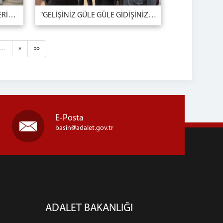
ROMANYA İLE GÜÇLÜ İLİŞKİLERİMİZİ ARTIRARAK SÜRDÜRECEĞİZ
"GELİŞİNİZ GÜLE GÜLE GİDİŞİNİZ GÜLE GÜLE HER İŞİNİZ GÜLE GÜLE"
…
»
»»
E-Posta
basin
adalet.gov.tr
ADALET BAKANLIĞI