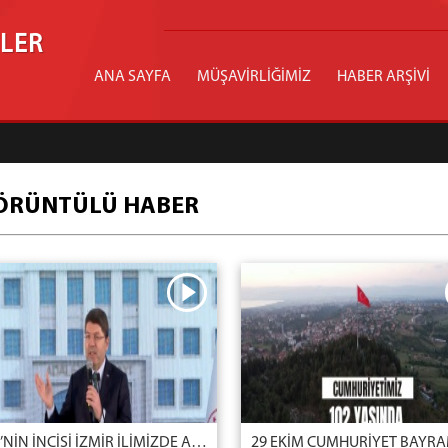
İLER
ANA SAYFA
MÜŞAVİRLİĞİMİZ
HABER ARŞİVİ
ÖRÜNTÜLÜ HABER
EGE’NİN İNCİSİ İZMİR İLİMİZDE ADALET HİZMETLERİMİZİ GÜÇLENDİRMEYE DEVAM EDİYORUZ