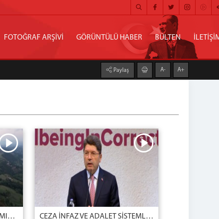
FOTOĞRAF ARŞİVİ
GÖRÜNTÜLÜ HABER
BÜLTEN
İLETİŞİ
A-
A+
Paylaş
29 EKİM CUMHURİYET BAYRAMIMIZ KUTLU OLSUN
CEZA İNFAZ VE ADALET SİSTEMLERİMİZİN GELECEĞİNİ ELE ALDIK, ULUSLARARASI İŞ BİRLİĞİNİ DAHA ÜST NOKTALARA TAŞIYACAK HEDEFLERİMİZİ DEĞERLENDİRDİK.