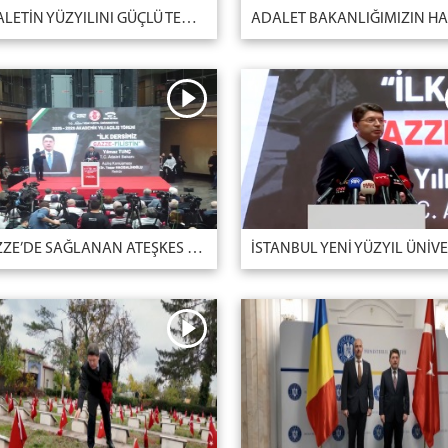
ADALETİN YÜZYILINI GÜÇLÜ TEMELLER ÜZERİNE İNŞA EDİYORUZ
GAZZE’DE SAĞLANAN ATEŞKES KALICI OLMALIDIR, İSRAİL ATEŞKESE MUTLAKA UYMALIDIR.