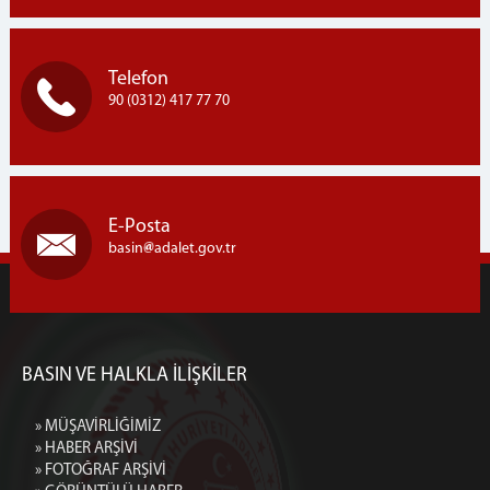
Telefon
90 (0312) 417 77 70
E-Posta
basin
adalet.gov.tr
BASIN VE HALKLA İLİŞKİLER
» MÜŞAVİRLİĞİMİZ
» HABER ARŞİVİ
» FOTOĞRAF ARŞİVİ