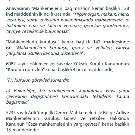
Anayasanın “Mahkemelerin bağımsızlığı” kenar başlıklı 138
inci maddesinin ikinci fıkrasında;
“Hiçbir organ, makam, merci
veya kişi, yargı yetkisinin kullanılmasında mahkemelere ve
hâkimlere emir ve talimat veremez; genelge gönderemez;
tavsiye ve telkinde bulunamaz.”
;
“Mahkemelerin kuruluşu” kenar başlıklı 142. maddesinde
ise
“Mahkemelerin kuruluşu, görev ve yetkileri, işleyişi
yargılama usulleri kanunla düzenlenir
”;
6087 sayılı Hâkimler ve Savcılar Yüksek Kurulu Kanununun
“Kurulun görevleri” kenar başlıklı 4’üncü maddesinde;
“(1) Kurulun görevleri şunlardır:
a) Bakanlığın, bir mahkemenin kaldırılması veya yargı
çevresinin değiştirilmesi konusundaki tekliflerini karara
bağlamak.”
5235 sayılı Adlî Yargı İlk Derece Mahkemeleri ile Bölge Adliye
Mahkemelerinin Kuruluş, Görev ve Yetkileri Hakkında
Kanunun “Ceza mahkemelerinin yargı çevresi” kenar başlıklı
15. maddesinde;