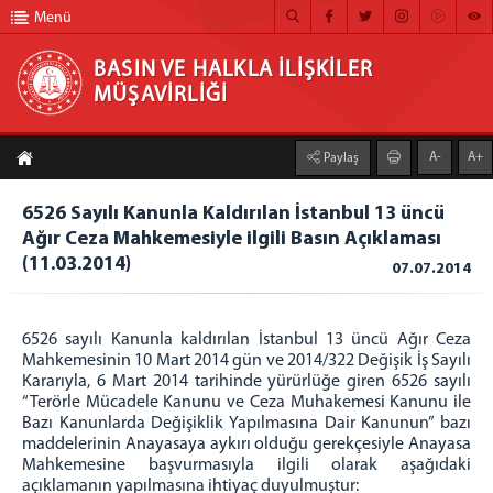
Menü
BASIN VE HALKLA İLİŞKİLER
MÜŞAVİRLİĞİ
BASIN VE HALKLA İLİŞKİLER MÜŞAVİRLİĞİ
A-
A+
Paylaş
ANA SAYFA
6526 Sayılı Kanunla Kaldırılan İstanbul 13 üncü
MÜŞAVİRLİĞİMİZ
Ağır Ceza Mahkemesiyle ilgili Basın Açıklaması
(11.03.2014)
HABER ARŞİVİ
07.07.2014
FOTOĞRAF ARŞİVİ
6526 sayılı Kanunla kaldırılan İstanbul 13 üncü Ağır Ceza
GÖRÜNTÜLÜ HABER
Mahkemesinin 10 Mart 2014 gün ve 2014/322 Değişik İş Sayılı
Kararıyla, 6 Mart 2014 tarihinde yürürlüğe giren 6526 sayılı
BÜLTEN
“Terörle Mücadele Kanunu ve Ceza Muhakemesi Kanunu ile
Bazı Kanunlarda Değişiklik Yapılmasına Dair Kanunun” bazı
İLETİŞİM
maddelerinin Anayasaya aykırı olduğu gerekçesiyle Anayasa
Mahkemesine başvurmasıyla ilgili olarak aşağıdaki
açıklamanın yapılmasına ihtiyaç duyulmuştur: