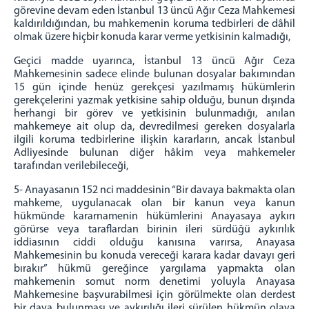
görevine devam eden İstanbul 13 üncü Ağır Ceza Mahkemesi
kaldırıldığından, bu mahkemenin koruma tedbirleri de dâhil
olmak üzere hiçbir konuda karar verme yetkisinin kalmadığı,
Geçici madde uyarınca, İstanbul 13 üncü Ağır Ceza
Mahkemesinin sadece elinde bulunan dosyalar bakımından
15 gün içinde henüz gerekçesi yazılmamış hükümlerin
gerekçelerini yazmak yetkisine sahip olduğu, bunun dışında
herhangi bir görev ve yetkisinin bulunmadığı, anılan
mahkemeye ait olup da, devredilmesi gereken dosyalarla
ilgili koruma tedbirlerine ilişkin kararların, ancak İstanbul
Adliyesinde bulunan diğer hâkim veya mahkemeler
tarafından verilebileceği,
5- Anayasanın 152 nci maddesinin “Bir davaya bakmakta olan
mahkeme, uygulanacak olan bir kanun veya kanun
hükmünde kararnamenin hükümlerini Anayasaya aykırı
görürse veya taraflardan birinin ileri sürdüğü aykırılık
iddiasının ciddi olduğu kanısına varırsa, Anayasa
Mahkemesinin bu konuda vereceği karara kadar davayı geri
bırakır” hükmü gereğince yargılama yapmakta olan
mahkemenin somut norm denetimi yoluyla Anayasa
Mahkemesine başvurabilmesi için görülmekte olan derdest
bir dava bulunması ve aykırılığı ileri sürülen hükmün olaya