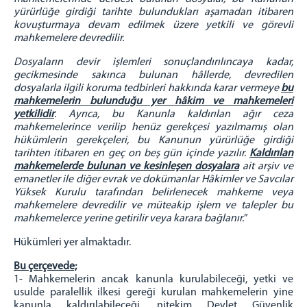
yürürlüğe girdiği tarihte bulundukları aşamadan itibaren
kovuşturmaya devam edilmek üzere yetkili ve görevli
mahkemelere devredilir.
Dosyaların devir işlemleri sonuçlandırılıncaya kadar,
gecikmesinde sakınca bulunan hâllerde, devredilen
dosyalarla ilgili koruma tedbirleri hakkında karar vermeye
bu
mahkemelerin bulunduğu yer hâkim ve mahkemeleri
yetkilidir
. Ayrıca, bu Kanunla kaldırılan ağır ceza
mahkemelerince verilip henüz gerekçesi yazılmamış olan
hükümlerin gerekçeleri, bu Kanunun yürürlüğe girdiği
tarihten itibaren en geç on beş gün içinde yazılır.
Kaldırılan
mahkemelerde bulunan ve kesinleşen dosyalara
ait arşiv ve
emanetler ile diğer evrak ve dokümanlar Hâkimler ve Savcılar
Yüksek Kurulu tarafından belirlenecek mahkeme veya
mahkemelere devredilir ve müteakip işlem ve talepler bu
mahkemelerce yerine getirilir veya karara bağlanır.
”
Hükümleri yer almaktadır.
Bu çerçevede;
1- Mahkemelerin ancak kanunla kurulabileceği, yetki ve
usulde paralellik ilkesi gereği kurulan mahkemelerin yine
kanunla kaldırılabileceği, nitekim Devlet Güvenlik