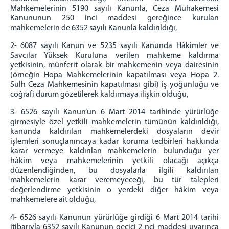
Mahkemelerinin 5190 sayılı Kanunla, Ceza Muhakemesi
Kanununun 250 inci maddesi gereğince kurulan
mahkemelerin de 6352 sayılı Kanunla kaldırıldığı,
2- 6087 sayılı Kanun ve 5235 sayılı Kanunda Hâkimler ve
Savcılar Yüksek Kuruluna verilen mahkeme kaldırma
yetkisinin, münferit olarak bir mahkemenin veya dairesinin
(örneğin Hopa Mahkemelerinin kapatılması veya Hopa 2.
Sulh Ceza Mahkemesinin kapatılması gibi) iş yoğunluğu ve
coğrafi durum gözetilerek kaldırmaya ilişkin olduğu,
3- 6526 sayılı Kanun’un 6 Mart 2014 tarihinde yürürlüğe
girmesiyle özel yetkili mahkemelerin tümünün kaldırıldığı,
kanunda kaldırılan mahkemelerdeki dosyaların devir
işlemleri sonuçlanıncaya kadar koruma tedbirleri hakkında
karar vermeye kaldırılan mahkemelerin bulunduğu yer
hâkim veya mahkemelerinin yetkili olacağı açıkça
düzenlendiğinden, bu dosyalarla ilgili kaldırılan
mahkemelerin karar veremeyeceği, bu tür talepleri
değerlendirme yetkisinin o yerdeki diğer hâkim veya
mahkemelere ait olduğu,
4- 6526 sayılı Kanunun yürürlüğe girdiği 6 Mart 2014 tarihi
itibarıyla 6352 sayılı Kanunun geçici 2 nci maddesi uyarınca