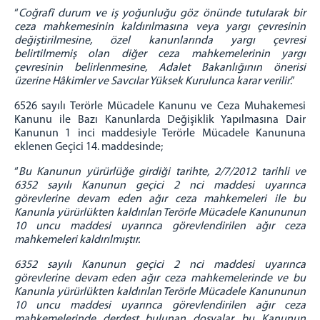
“
Coğrafî durum ve iş yoğunluğu göz önünde tutularak bir
ceza mahkemesinin kaldırılmasına veya yargı çevresinin
değiştirilmesine, özel kanunlarında yargı çevresi
belirtilmemiş olan diğer ceza mahkemelerinin yargı
çevresinin belirlenmesine, Adalet Bakanlığının önerisi
üzerine Hâkimler ve Savcılar Yüksek Kurulunca karar verilir
.”
6526 sayılı Terörle Mücadele Kanunu ve Ceza Muhakemesi
Kanunu ile Bazı Kanunlarda Değişiklik Yapılmasına Dair
Kanunun 1 inci maddesiyle Terörle Mücadele Kanununa
eklenen Geçici 14. maddesinde;
“
Bu Kanunun yürürlüğe girdiği tarihte, 2/7/2012 tarihli ve
6352 sayılı Kanunun geçici 2 nci maddesi uyarınca
görevlerine devam eden ağır ceza mahkemeleri ile bu
Kanunla yürürlükten kaldırılan Terörle Mücadele Kanununun
10 uncu maddesi uyarınca görevlendirilen ağır ceza
mahkemeleri kaldırılmıştır.
6352 sayılı Kanunun geçici 2 nci maddesi uyarınca
görevlerine devam eden ağır ceza mahkemelerinde ve bu
Kanunla yürürlükten kaldırılan Terörle Mücadele Kanununun
10 uncu maddesi uyarınca görevlendirilen ağır ceza
mahkemelerinde derdest bulunan dosyalar, bu Kanunun