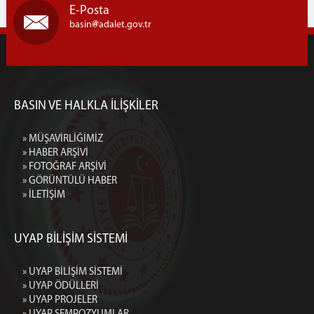
E-Posta
basin
adalet.gov.tr
BASIN VE HALKLA İLİŞKİLER
» MÜŞAVİRLİĞİMİZ
» HABER ARŞİVİ
» FOTOĞRAF ARŞİVİ
» GÖRÜNTÜLÜ HABER
» İLETİŞİM
UYAP BİLİŞİM SİSTEMİ
» UYAP BİLİŞİM SİSTEMİ
» UYAP ÖDÜLLERİ
» UYAP PROJELER